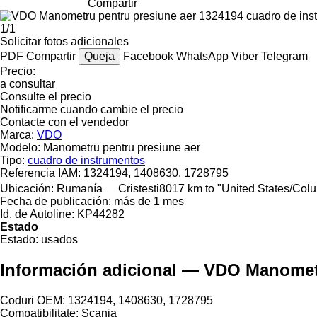
Compartir
1/1
Solicitar fotos adicionales
PDF
Compartir
Queja
Facebook
WhatsApp
Viber
Telegram
Precio:
a consultar
Consulte el precio
Notificarme cuando cambie el precio
Contacte con el vendedor
Marca:
VDO
Modelo:
Manometru pentru presiune aer
Tipo:
cuadro de instrumentos
Referencia IAM:
1324194, 1408630, 1728795
Ubicación:
Rumanía
Cristesti
8017 km to "United States/Col
Fecha de publicación:
más de 1 mes
Id. de Autoline:
KP44282
Estado
Estado:
usados
Información adicional — VDO Manometr
Coduri OEM: 1324194, 1408630, 1728795
Compatibilitate: Scania