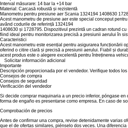
Interval măsurare: 14 bar la +14 bar
Material: Carcasă robustă și rezistentă
Manometru pentru presiune aer Scania 1324194 1408630 172
Acest manometru de presiune aer este special conceput pentru
având codurile de referință 1324194
1408630 și 1728795. Dispozitivul prezintă un cadran rotund cu 
fiind ideal pentru monitorizarea precisă a presiunii aerului în s
Caracteristici
Acest manometru este esențial pentru asigurarea funcționării op
oferind o citire clară și precisă a presiunii aerului. Fiabil și durab
acest produs este o alegere excelentă pentru întreținerea vehic
Solicitar información adicional
Importante
Descripción proporcionada por el vendedor. Verifique todos los
Consejos de compra
Consejos de seguridad
Verificación del vendedor
Si decide comprar maquinaria a un precio inferior, póngase en 
forma de engaño es presentarse como empresa. En caso de sos
Comprobación de precios
Antes de confirmar una compra, revise detenidamente varias ofer
que el de ofertas similares, piénselo dos veces. Una diferencia 