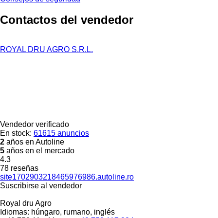
Contactos del vendedor
ROYAL DRU AGRO S.R.L.
Vendedor verificado
En stock:
61615 anuncios
2
años en Autoline
5
años en el mercado
4.3
78 reseñas
site1702903218465976986.autoline.ro
Suscribirse al vendedor
Royal dru Agro
Idiomas:
húngaro, rumano, inglés