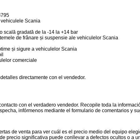
8795
 vehiculele Scania
o scală gradată de la -14 la +14 bar
istemele de frânare și suspensie ale vehiculelor Scania
time și sigure a vehiculelor Scania
il
ulelor comerciale
 detalles directamente con el vendedor.
contacto con el verdadero vendedor. Recopile toda la informació
pecha, infórmenos mediante el formulario de comentarios y s
tas de venta para ver cuál es el precio medio del equipo elegid
de precio significativa puede conllevar a defectos ocultos o a u