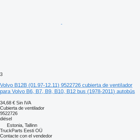
3
Volvo B12B (01.97-12.11) 9522726 cubierta de ventilador
para Volvo B6, B7, B9, B10, B12 bus (1978-2011) autobús
34,68 €
Sin IVA
Cubierta de ventilador
9522726
diésel
Estonia, Tallinn
TruckParts Eesti OÜ
Contacte con el vendedor