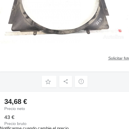
Solicitar fo
34,68 €
Precio neto
43 €
Precio bruto
Notificarme cuando cambie el precio