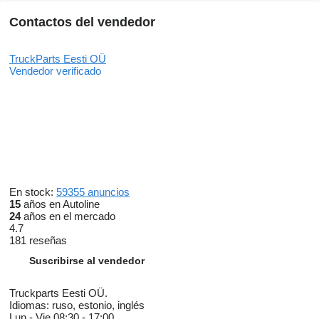
Contactos del vendedor
TruckParts Eesti OÜ
Vendedor verificado
En stock:
59355 anuncios
15
años en Autoline
24
años en el mercado
4.7
181 reseñas
Suscribirse al vendedor
Truckparts Eesti OÜ.
Idiomas:
ruso, estonio, inglés
Lun - Vie
08:30 - 17:00