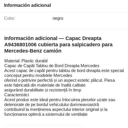
Información adicional
Color:
negro
Información adicional — Capac Dreapta
A9436801006 cubierta para salpicadero para
Mercedes-Benz camión
Material: Plastic durabil
Capac de Capăt Tablou de Bord Dreapta Mercedes
Acest capac de capăt pentru tablou de bord dreapta este special
conceput pentru modelele Mercedes
oferind o potrivire perfectă și un aspect estetic plăcut. Piesa
este fabricată din materiale de înaltă calitate
asigurând durabilitate și rezistență în timp
Caracteristici
Acest produs este ideal pentru înlocuirea pieselor uzate sau
deteriorate de pe bordul vehiculului dumneavoastră
contribuind la menținerea aspectului interior original și la
funcționarea optimă a sistemului de ventilație