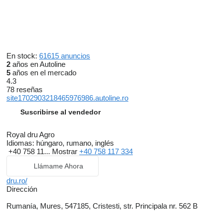
En stock:
61615 anuncios
2
años en Autoline
5
años en el mercado
4.3
78 reseñas
site1702903218465976986.autoline.ro
Suscribirse al vendedor
Royal dru Agro
Idiomas:
húngaro, rumano, inglés
+40 758 11...
Mostrar
+40 758 117 334
Llámame Ahora
dru.ro/
Dirección
Rumanía, Mures, 547185, Cristesti, str. Principala nr. 562 B