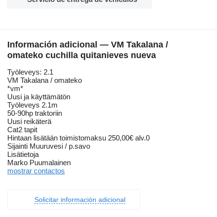
Información adicional — VM Takalana /
omateko cuchilla quitanieves nueva
Työleveys: 2.1
VM Takalana / omateko
*vm*
Uusi ja käyttämätön
Työleveys 2.1m
50-90hp traktoriin
Uusi reikäterä
Cat2 tapit
Hintaan lisätään toimistomaksu 250,00€ alv.0
Sijainti Muuruvesi / p.savo
Lisätietoja
Marko Puumalainen
mostrar contactos
Solicitar información adicional