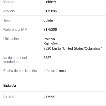
Marca:
Liebherr
Modelo:
9175896
Tipo:
culata
Referencia IAM:
9175896
Ubicación:
Polonia
Kojszówka
7520 km to "United States/Columbus"
Id. de stock del
6387
vendedor:
Fecha de publicación:
más de 1 mes
Estado
Estado:
usados