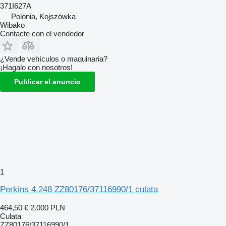
371I627A
Polonia, Kojszówka
Wibako
Contacte con el vendedor
¿Vende vehículos o maquinaria?
¡Hagalo con nosotros!
Publicar el anuncio
1
Perkins 4.248 ZZ80176/37116990/1 culata
464,50 €
2.000 PLN
Culata
ZZ80176/37116990/1