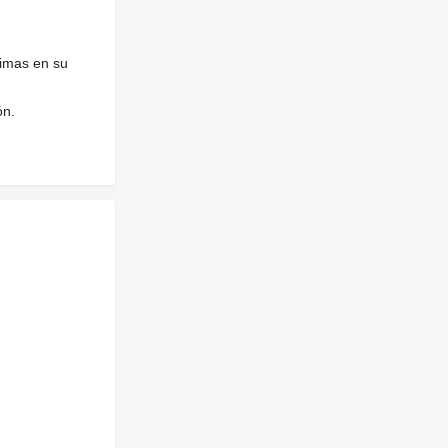
nimas en su
ón.