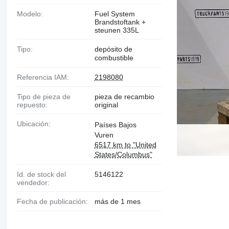
Modelo:
Fuel System
Brandstoftank +
steunen 335L
Tipo:
depósito de
combustible
Referencia IAM:
2198080
Tipo de pieza de
pieza de recambio
repuesto:
original
Ubicación:
Países Bajos
Vuren
6517 km to "United
States/Columbus"
Id. de stock del
5146122
vendedor:
Fecha de publicación:
más de 1 mes