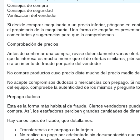
Consejos de compra
Consejos de seguridad
Verificación del vendedor
Si decide comprar maquinaria a un precio inferior, póngase en con
el propietario de la maquinaria. Una forma de engaño es present
comentarios y sugerencias para que lo comprobemos.
Comprobación de precios
Antes de confirmar una compra, revise detenidamente varias ofertas 
que le interesa es mucho menor que el de ofertas similares, piénsel
o a un intento de fraude por parte del vendedor.
No compre productos cuyo precio diste mucho del precio medio de 
No acepte compromisos dudosos o mercancías con prepago. Si no lo 
del equipo, compruebe la autenticidad de los mismos y pregunte to
Prepago dudoso
Esta es la forma más habitual de fraude. Ciertos vendedores pued
compra. Así, los estafadores perciben grandes cantidades de diner
Hay varios tipos de fraude, que detallamos:
Transferencia de prepago a la tarjeta
No realice un pago por adelantado sin documentación que con
vendedor ha surgido alguna duda.