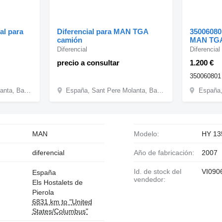
al para
Diferencial para MAN TGA
350060801
camión
MAN TGA
Diferencial
Diferencial
precio a consultar
1.200 €
350060801
España, Sant Pere Molanta, Barcelona
España, Sant Pere Molanta, Barcelona
MAN
Modelo:
HY 13
diferencial
Año de fabricación:
2007
Id. de stock del
VI090
España
vendedor:
Els Hostalets de
Pierola
6831 km to "United
States/Columbus"