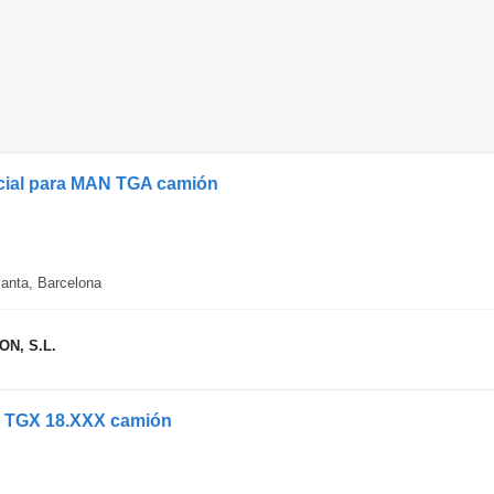
cial para MAN TGA camión
anta, Barcelona
N, S.L.
N TGX 18.XXX camión