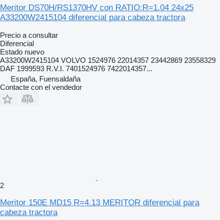
Meritor DS70H/RS1370HV con RATIO:R=1.04 24x25
A33200W2415104 diferencial para cabeza tractora
Precio a consultar
Diferencial
Estado
nuevo
A33200W2415104 VOLVO 1524976 22014357 23442869 23558329
DAF 1999593 R.V.I. 7401524976 7422014357...
España, Fuensaldaña
Contacte con el vendedor
2
Meritor 150E MD15 R=4.13 MERITOR diferencial para
cabeza tractora