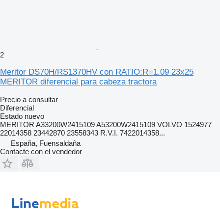
2
Meritor DS70H/RS1370HV con RATIO:R=1.09 23x25
MERITOR diferencial para cabeza tractora
Precio a consultar
Diferencial
Estado
nuevo
MERITOR A33200W2415109 A53200W2415109 VOLVO 1524977
22014358 23442870 23558343 R.V.I. 7422014358...
España, Fuensaldaña
Contacte con el vendedor