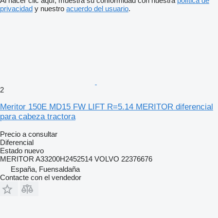
Al hacer clic aquí, muestra su conformidad con nuestra
política de
privacidad
y nuestro
acuerdo del usuario
.
2
Meritor 150E MD15 FW LIFT R=5.14 MERITOR diferencial
para cabeza tractora
Precio a consultar
Diferencial
Estado
nuevo
MERITOR A33200H2452514 VOLVO 22376676
España, Fuensaldaña
Contacte con el vendedor