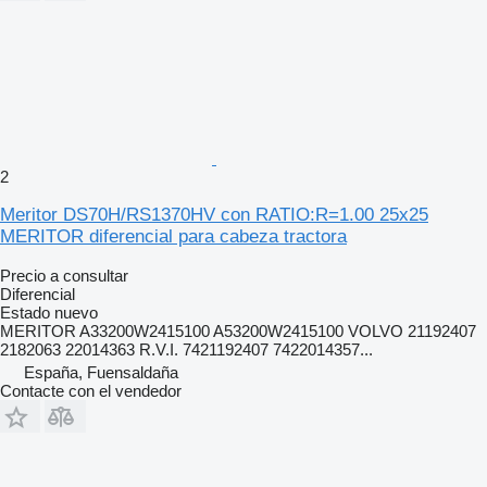
2
Meritor DS70H/RS1370HV con RATIO:R=1.00 25x25
MERITOR diferencial para cabeza tractora
Precio a consultar
Diferencial
Estado
nuevo
MERITOR A33200W2415100 A53200W2415100 VOLVO 21192407
2182063 22014363 R.V.I. 7421192407 7422014357...
España, Fuensaldaña
Contacte con el vendedor