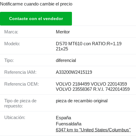
Notificarme cuando cambie el precio
Contacte con el vendedor
Marca:
Meritor
Modelo:
DS70 MT610 con RATIO:R=1.19
21x25
Tipo:
diferencial
Referencia IAM:
A33200W2415119
Referencia OEM:
VOLVO 2184499 VOLVO 22014359
VOLVO 23558367 R.V.I. 7422014359
Tipo de pieza de
pieza de recambio original
repuesto:
Ubicación:
España
Fuensaldaña
6347 km to "United States/Columbus"