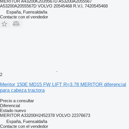
MERITOR A43200K2039567D A53200A2055567
A53200A2055567D VOLVO 20545468 R.V.I. 7420545468
España, Fuensaldaña
Contacte con el vendedor
2
Meritor 150E MD15 FW LIFT R=3.78 MERITOR diferencial
para cabeza tractora
Precio a consultar
Diferencial
Estado
nuevo
MERITOR A33200H2452378 VOLVO 22376673
España, Fuensaldaña
Contacte con el vendedor