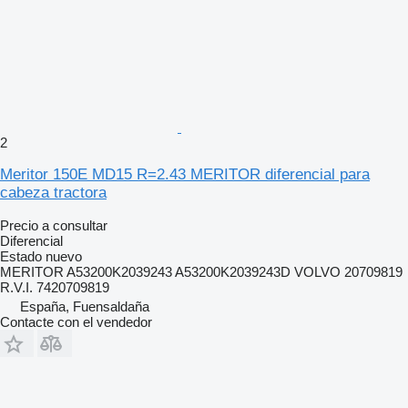
2
Meritor 150E MD15 R=2.43 MERITOR diferencial para
cabeza tractora
Precio a consultar
Diferencial
Estado
nuevo
MERITOR A53200K2039243 A53200K2039243D VOLVO 20709819
R.V.I. 7420709819
España, Fuensaldaña
Contacte con el vendedor