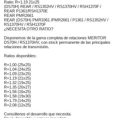
Ratio: R=1.19 21x25
(DS70H) REAR / RS1352HV / RS1370HV / RSH1370F /
REAR P1361/RSH1370E
REAR PMR2661
REAR (DS70H) PMR3361 /PMR2661 / P1361 / RS1352HV /
RS1370HV / RSH1370F
¿NECESITA OTRO RATIO?
Disponemos de la gama completa de relaciones MERITOR
DS70H / RS1370HV, con stock permanente de las principales
relaciones de transmisión.
Ratios disponibles:
R=1.00 (25x25)
R=1.04 (24x25)
R=1.09 (23x25)
R=1.19 (21x25)
R=1.32 (19x25)
R=1.35 (20x27)
R=1.56 (16x25)
R=1.58 (19x30)
R=1.79 (14x25)
R=2.08 (12x25)
Consúltenos el desarrollo que necesita.