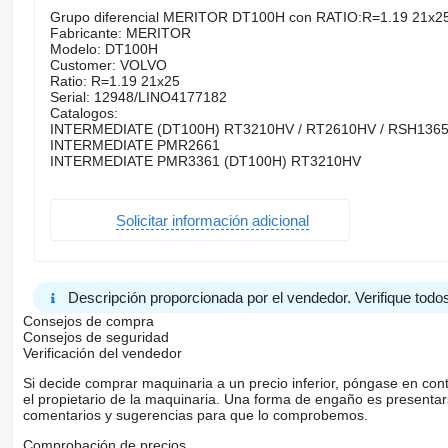
Grupo diferencial MERITOR DT100H con RATIO:R=1.19 21x2
Fabricante: MERITOR
Modelo: DT100H
Customer: VOLVO
Ratio: R=1.19 21x25
Serial: 12948/LINO4177182
Catalogos:
INTERMEDIATE (DT100H) RT3210HV / RT2610HV / RSH1365 
INTERMEDIATE PMR2661
INTERMEDIATE PMR3361 (DT100H) RT3210HV
Solicitar información adicional
Descripción proporcionada por el vendedor. Verifique todos
Consejos de compra
Consejos de seguridad
Verificación del vendedor
Si decide comprar maquinaria a un precio inferior, póngase en con
el propietario de la maquinaria. Una forma de engaño es present
comentarios y sugerencias para que lo comprobemos.
Comprobación de precios