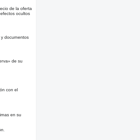
ecio de la oferta
defectos ocultos
es y documentos
erva» de su
ón con el
nimas en su
ón.