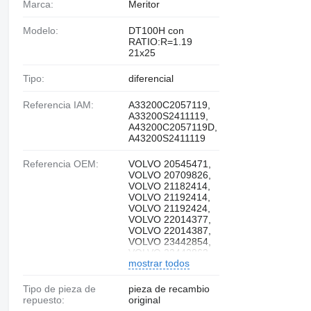
Marca:
Meritor
Modelo:
DT100H con
RATIO:R=1.19
21x25
Tipo:
diferencial
Referencia IAM:
A33200C2057119,
A33200S2411119,
A43200C2057119D,
A43200S2411119
Referencia OEM:
VOLVO 20545471,
VOLVO 20709826,
VOLVO 21182414,
VOLVO 21192414,
VOLVO 21192424,
VOLVO 22014377,
VOLVO 22014387,
VOLVO 23442854,
VOLVO 23442863,
mostrar todos
VOLVO 23559915,
DAF 2184373, R.V.I.
74 20 545 471,
Tipo de pieza de
pieza de recambio
R.V.I. 74 20 709
repuesto:
original
826, R.V.I.