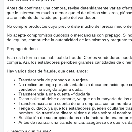
Antes de confirmar una compra, revise detenidamente varias ofertas 
que le interesa es mucho menor que el de ofertas similares, piénsel
o a un intento de fraude por parte del vendedor.
No compre productos cuyo precio diste mucho del precio medio de 
No acepte compromisos dudosos o mercancías con prepago. Si no lo 
del equipo, compruebe la autenticidad de los mismos y pregunte to
Prepago dudoso
Esta es la forma más habitual de fraude. Ciertos vendedores pued
compra. Así, los estafadores perciben grandes cantidades de diner
Hay varios tipos de fraude, que detallamos:
Transferencia de prepago a la tarjeta
No realice un pago por adelantado sin documentación que con
vendedor ha surgido alguna duda.
Transferencia a una cuenta «fiduciaria»
Dicha solicitud debe alarmarle, ya que en la mayoría de los 
Transferencia a una cuenta de una empresa con un nombre 
Tenga cuidado, ya que los estafadores pueden ocultarse tra
nombre. No transfiera dinero si tiene dudas sobre el nombre
Sustitución de sus propios datos en la factura de una empre
Antes de realizar una transferencia, asegúrese de que los d
¿Detectó algún fraude?