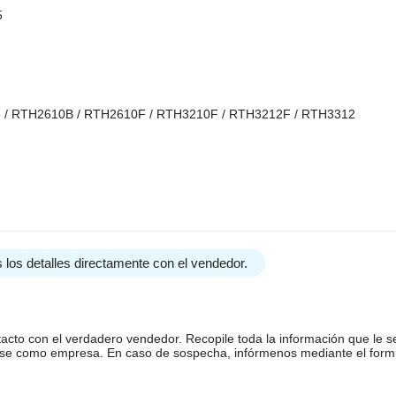
5
/ RTH2610B / RTH2610F / RTH3210F / RTH3212F / RTH3312
 los detalles directamente con el vendedor.
tacto con el verdadero vendedor. Recopile toda la información que le s
arse como empresa. En caso de sospecha, infórmenos mediante el form