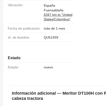
7421192414, R.V.I.
Ubicación:
España
74 21 192 424,
Fuensaldaña
R.V.I. 7422014377,
R.V.I. 74 22 014
6347 km to "United
387, R.V.I.
States/Columbus"
7423559915
Fecha de publicación:
más de 1 mes
Id. de Autoline:
QU51459
Estado
Estado:
nuevo
Información adicional — Meritor DT100H con 
cabeza tractora