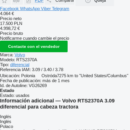
PDF
Compartir
Queja
Facebook
WhatsApp
Viber
Telegram
4.064 €
Precio neto
17.500 PLN
4.998,72 €
Precio bruto
Notificarme cuando cambie el precio
Contacte con el vendedor
Marca:
Volvo
Modelo:
RTS2370A
Tipo:
diferencial
Referencia IAM:
3.09 / 3.40 / 3.78
Ubicación:
Polonia
Ostróda
7275 km to "United States/Columbus"
Fecha de publicación:
más de 1 mes
Id. de Autoline:
VG26269
Estado
Estado:
usados
Información adicional — Volvo RTS2370A 3.09
diferencial para cabeza tractora
Inglés
Inglés
Polaco