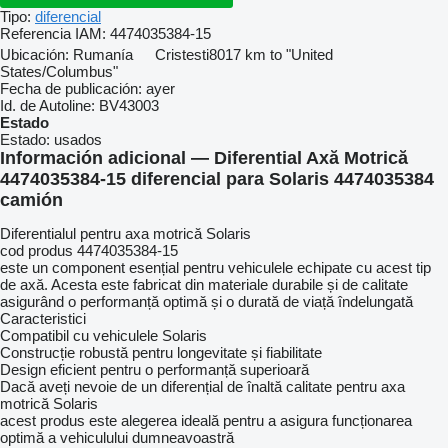
Tipo:
diferencial
Referencia IAM:
4474035384-15
Ubicación:
Rumanía
Cristesti
8017 km to "United
States/Columbus"
Fecha de publicación:
ayer
Id. de Autoline:
BV43003
Estado
Estado:
usados
Información adicional — Diferential Axă Motrică
4474035384-15 diferencial para Solaris 4474035384
camión
Diferentialul pentru axa motrică Solaris
cod produs 4474035384-15
este un component esențial pentru vehiculele echipate cu acest tip
de axă. Acesta este fabricat din materiale durabile și de calitate
asigurând o performanță optimă și o durată de viață îndelungată
Caracteristici
Compatibil cu vehiculele Solaris
Construcție robustă pentru longevitate și fiabilitate
Design eficient pentru o performanță superioară
Dacă aveți nevoie de un diferențial de înaltă calitate pentru axa
motrică Solaris
acest produs este alegerea ideală pentru a asigura funcționarea
optimă a vehiculului dumneavoastră