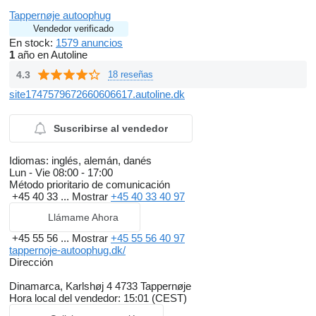
Tappernøje autoophug
Vendedor verificado
En stock:
1579 anuncios
1
año en Autoline
4.3
18 reseñas
site1747579672660606617.autoline.dk
Suscribirse al vendedor
Idiomas:
inglés, alemán, danés
Lun - Vie
08:00 - 17:00
Método prioritario de comunicación
+45 40 33 ...
Mostrar
+45 40 33 40 97
Llámame Ahora
+45 55 56 ...
Mostrar
+45 55 56 40 97
tappernoje-autoophug.dk/
Dirección
Dinamarca, Karlshøj 4 4733 Tappernøje
Hora local del vendedor: 15:01 (CEST)