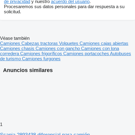
de privacidad
y nuestro
acuerdo del usuario
.
Procesaremos sus datos personales para dar respuesta a su
solicitud.
Véase también
Camiones
Cabezas tractoras
Volquetes
Camiones cajas abiertas
Camiones chasis
Camiones con gancho
Camiones con lona
corredera
Camiones frigoríficos
Camiones portacoches
Autobuses
de turismo
Camiones furgones
Anuncios similares
1
Scania 2893438 diferencial para camión