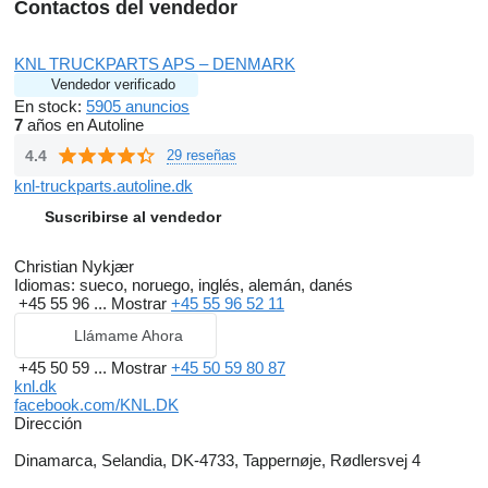
Contactos del vendedor
KNL TRUCKPARTS APS – DENMARK
Vendedor verificado
En stock:
5905 anuncios
7
años en Autoline
4.4
29 reseñas
knl-truckparts.autoline.dk
Suscribirse al vendedor
Christian Nykjær
Idiomas:
sueco, noruego, inglés, alemán, danés
+45 55 96 ...
Mostrar
+45 55 96 52 11
Llámame Ahora
+45 50 59 ...
Mostrar
+45 50 59 80 87
knl.dk
facebook.com/KNL.DK
Dirección
Dinamarca, Selandia, DK-4733, Tappernøje, Rødlersvej 4