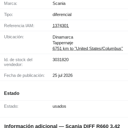
Marca:
Scania
Tipo:
diferencial
Referencia IAM:
1374301
Ubicación:
Dinamarca
Tappernøje
6751 km to "United States/Columbus"
Id. de stock del
3031820
vendedor:
Fecha de publicación:
25 jul 2026
Estado
Estado:
usados
Información adicional — Scania DIFF R660 3.42