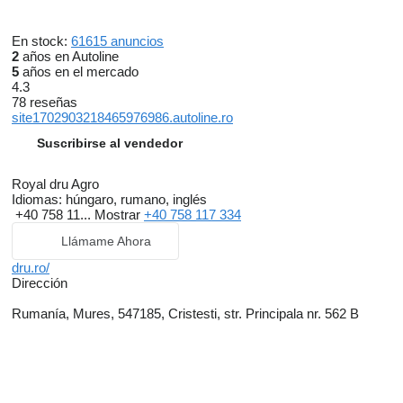
En stock:
61615 anuncios
2
años en Autoline
5
años en el mercado
4.3
78 reseñas
site1702903218465976986.autoline.ro
Suscribirse al vendedor
Royal dru Agro
Idiomas:
húngaro, rumano, inglés
+40 758 11...
Mostrar
+40 758 117 334
Llámame Ahora
dru.ro/
Dirección
Rumanía, Mures, 547185, Cristesti, str. Principala nr. 562 B