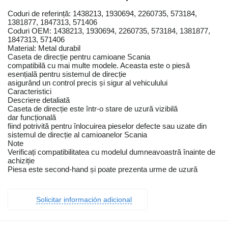
Coduri de referință: 1438213, 1930694, 2260735, 573184,
1381877, 1847313, 571406
Coduri OEM: 1438213, 1930694, 2260735, 573184, 1381877,
1847313, 571406
Material: Metal durabil
Caseta de direcție pentru camioane Scania
compatibilă cu mai multe modele. Aceasta este o piesă
esențială pentru sistemul de direcție
asigurând un control precis și sigur al vehiculului
Caracteristici
Descriere detaliată
Caseta de direcție este într-o stare de uzură vizibilă
dar funcțională
fiind potrivită pentru înlocuirea pieselor defecte sau uzate din
sistemul de direcție al camioanelor Scania
Note
Verificați compatibilitatea cu modelul dumneavoastră înainte de
achiziție
Piesa este second-hand și poate prezenta urme de uzură
Solicitar información adicional