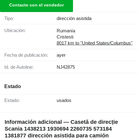
Contacte con el vendedor
Tipo:
dirección asistida
Ubicación:
Rumanía
Cristesti
8017 km to "United States/Columbus"
Fecha de publicación:
ayer
Id. de Autoline:
NJ42875
Estado
Estado:
usados
Información adicional — Casetă de direcție
Scania 1438213 1930694 2260735 573184
1381877 dirección asistida para camión