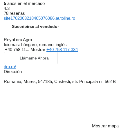
5
años en el mercado
4.3
78 reseñas
site1702903218465976986.autoline.ro
Suscribirse al vendedor
Royal dru Agro
Idiomas:
húngaro, rumano, inglés
+40 758 11...
Mostrar
+40 758 117 334
Llámame Ahora
dru.ro/
Dirección
Rumanía, Mures, 547185, Cristesti, str. Principala nr. 562 B
Mostrar mapa