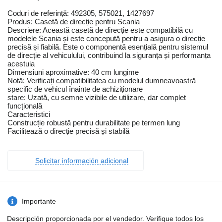
Coduri de referință: 492305, 575021, 1427697
Produs: Casetă de direcție pentru Scania
Descriere: Această casetă de direcție este compatibilă cu
modelele Scania și este concepută pentru a asigura o direcție
precisă și fiabilă. Este o componentă esențială pentru sistemul
de direcție al vehiculului, contribuind la siguranța și performanța
acestuia
Dimensiuni aproximative: 40 cm lungime
Notă: Verificați compatibilitatea cu modelul dumneavoastră
specific de vehicul înainte de achiziționare
stare: Uzată, cu semne vizibile de utilizare, dar complet
funcțională
Caracteristici
Construcție robustă pentru durabilitate pe termen lung
Facilitează o direcție precisă și stabilă
Solicitar información adicional
Importante
Descripción proporcionada por el vendedor. Verifique todos los