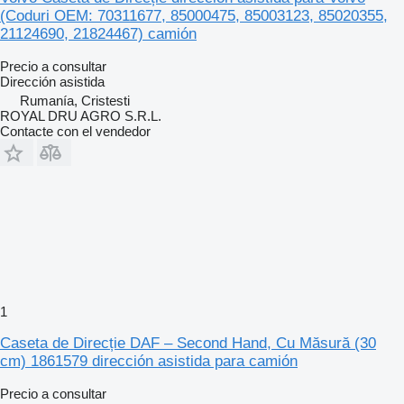
(Coduri OEM: 70311677, 85000475, 85003123, 85020355,
21124690, 21824467) camión
Precio a consultar
Dirección asistida
Rumanía, Cristesti
ROYAL DRU AGRO S.R.L.
Contacte con el vendedor
1
Caseta de Direcție DAF – Second Hand, Cu Măsură (30
cm) 1861579 dirección asistida para camión
Precio a consultar