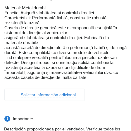
Material: Metal durabil
Funcție: Asigură stabilitatea și controlul direcției
Caracteristici: Performanță fiabilă, construcție robustă,
rezistență la uzură
Caseta de direcție generică este o componentă esențială în
sistemul de direcție al vehiculelor
asigurând stabilitatea și controlul direcției. Fabricată din
materiale durabile
această casetă de direcție oferă o performanță fiabilă și de lungă
durată. Este compatibilă cu diverse modele de vehicule
fiind o alegere versatilă pentru înlocuirea pieselor uzate sau
defecte. Designul robust și construcția solidă contribuie la
rezistența acesteia la uzură și condiții dificile de drum
Îmbunătățiți siguranța și manevrabilitatea vehiculului dvs. cu
această casetă de direcție de înaltă calitate
Solicitar información adicional
Importante
Descripción proporcionada por el vendedor. Verifique todos los