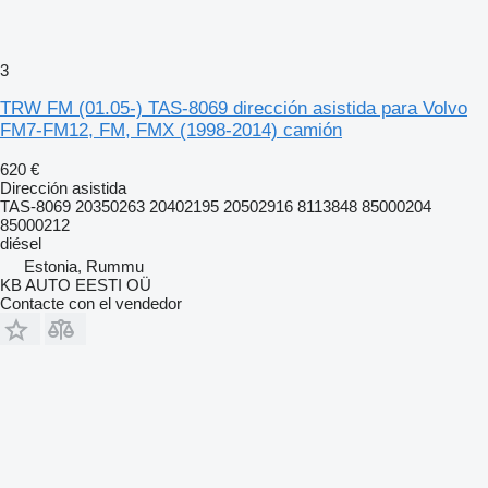
3
TRW FM (01.05-) TAS-8069 dirección asistida para Volvo
FM7-FM12, FM, FMX (1998-2014) camión
620 €
Dirección asistida
TAS-8069 20350263 20402195 20502916 8113848 85000204
85000212
diésel
Estonia, Rummu
KB AUTO EESTI OÜ
Contacte con el vendedor