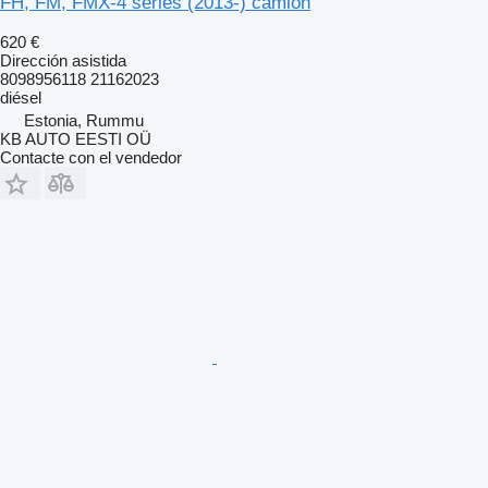
FH, FM, FMX-4 series (2013-) camión
620 €
Dirección asistida
8098956118 21162023
diésel
Estonia, Rummu
KB AUTO EESTI OÜ
Contacte con el vendedor