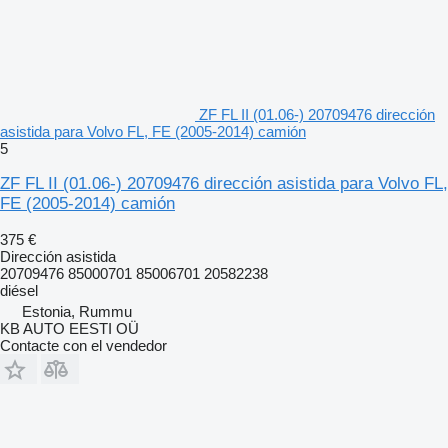
ZF FL II (01.06-) 20709476 dirección
asistida para Volvo FL, FE (2005-2014) camión
5
ZF FL II (01.06-) 20709476 dirección asistida para Volvo FL,
FE (2005-2014) camión
375 €
Dirección asistida
20709476 85000701 85006701 20582238
diésel
Estonia, Rummu
KB AUTO EESTI OÜ
Contacte con el vendedor