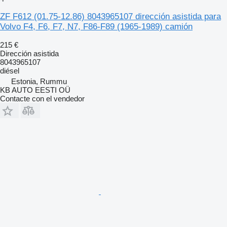
ZF F612 (01.75-12.86) 8043965107 dirección asistida para
Volvo F4, F6, F7, N7, F86-F89 (1965-1989) camión
215 €
Dirección asistida
8043965107
diésel
Estonia, Rummu
KB AUTO EESTI OÜ
Contacte con el vendedor