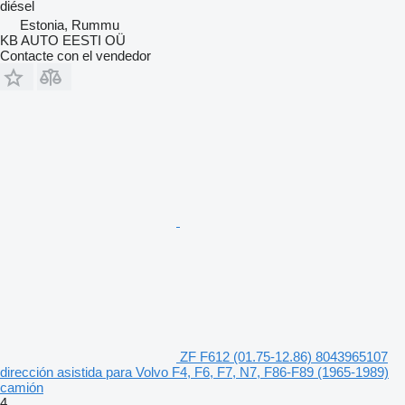
diésel
Estonia, Rummu
KB AUTO EESTI OÜ
Contacte con el vendedor
ZF F612 (01.75-12.86) 8043965107
dirección asistida para Volvo F4, F6, F7, N7, F86-F89 (1965-1989)
camión
4