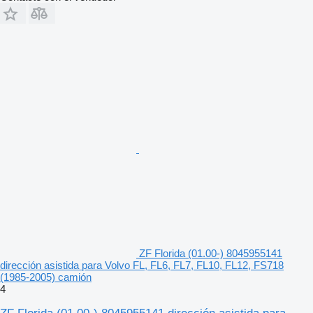
ZF Florida (01.00-) 8045955141
dirección asistida para Volvo FL, FL6, FL7, FL10, FL12, FS718
(1985-2005) camión
4