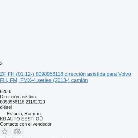
3
ZF FH (01.12-) 8098956118 dirección asistida para Volvo
FH, FM, FMX-4 series (2013-) camión
620 €
Dirección asistida
8098956118 21162023
diésel
Estonia, Rummu
KB AUTO EESTI OÜ
Contacte con el vendedor