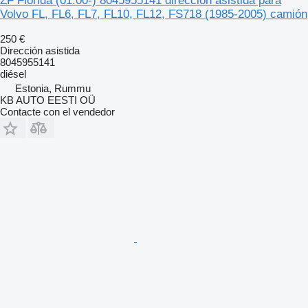
ZF Florida (01.00-) 8045955141 dirección asistida para
Volvo FL, FL6, FL7, FL10, FL12, FS718 (1985-2005) camión
250 €
Dirección asistida
8045955141
diésel
Estonia, Rummu
KB AUTO EESTI OÜ
Contacte con el vendedor