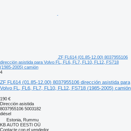
ZF FL614 (01.85-12.00) 8037955106
dirección asistida para Volvo FL, FL6, FL7, FL10, FL12, FS718
(1985-2005) camión
4
ZF FL614 (01.85-12.00) 8037955106 dirección asistida para
Volvo FL, FL6, FL7, FL10, FL12, FS718 (1985-2005) camión
190 €
Dirección asistida
8037955106 5003182
diésel
Estonia, Rummu
KB AUTO EESTI OÜ
Contacte con el vendedor