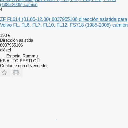
(1985-2005) camión
4
ZF FL614 (01.85-12.00) 8037955106 dirección asistida para
Volvo FL, FL6, FL7, FL10, FL12, FS718 (1985-2005) camión
190 €
Dirección asistida
8037955106
diésel
Estonia, Rummu
KB AUTO EESTI OÜ
Contacte con el vendedor