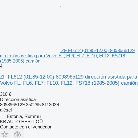
ZF FL612 (01.85-12.00) 8098965129
dirección asistida para Volvo FL, FL6, FL7, FL10, FL12, FS718
(1985-2005) camión
4
ZF FL612 (01.85-12.00) 8098965129 dirección asistida para
Volvo FL, FL6, FL7, FL10, FL12, FS718 (1985-2005) camión
310 €
Dirección asistida
8098965129 250295 8113039
diésel
Estonia, Rummu
KB AUTO EESTI OÜ
Contacte con el vendedor