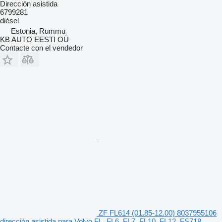
Dirección asistida
6799281
diésel
Estonia, Rummu
KB AUTO EESTI OÜ
Contacte con el vendedor
ZF FL614 (01.85-12.00) 8037955106
dirección asistida para Volvo FL, FL6, FL7, FL10, FL12, FS718