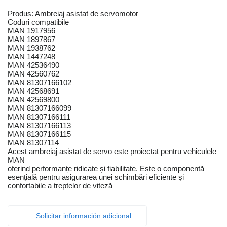
Produs: Ambreiaj asistat de servomotor
Coduri compatibile
MAN 1917956
MAN 1897867
MAN 1938762
MAN 1447248
MAN 42536490
MAN 42560762
MAN 81307166102
MAN 42568691
MAN 42569800
MAN 81307166099
MAN 81307166111
MAN 81307166113
MAN 81307166115
MAN 81307114
Acest ambreiaj asistat de servo este proiectat pentru vehiculele
MAN
oferind performanțe ridicate și fiabilitate. Este o componentă
esențială pentru asigurarea unei schimbări eficiente și
confortabile a treptelor de viteză
Solicitar información adicional