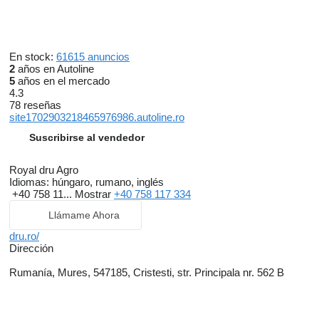
En stock:
61615 anuncios
2
años en Autoline
5
años en el mercado
4.3
78 reseñas
site1702903218465976986.autoline.ro
Suscribirse al vendedor
Royal dru Agro
Idiomas:
húngaro, rumano, inglés
+40 758 11...
Mostrar
+40 758 117 334
Llámame Ahora
dru.ro/
Dirección
Rumanía, Mures, 547185, Cristesti, str. Principala nr. 562 B