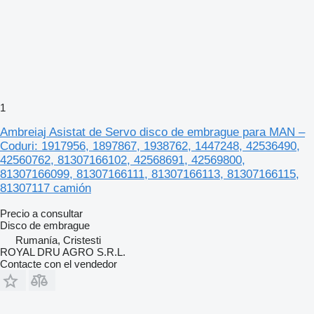
1
Ambreiaj Asistat de Servo disco de embrague para MAN –
Coduri: 1917956, 1897867, 1938762, 1447248, 42536490,
42560762, 81307166102, 42568691, 42569800,
81307166099, 81307166111, 81307166113, 81307166115,
81307117 camión
Precio a consultar
Disco de embrague
Rumanía, Cristesti
ROYAL DRU AGRO S.R.L.
Contacte con el vendedor