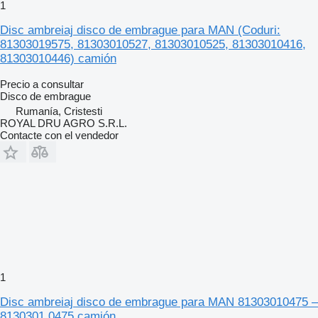
1
Disc ambreiaj disco de embrague para MAN (Coduri:
81303019575, 81303010527, 81303010525, 81303010416,
81303010446) camión
Precio a consultar
Disco de embrague
Rumanía, Cristesti
ROYAL DRU AGRO S.R.L.
Contacte con el vendedor
1
Disc ambreiaj disco de embrague para MAN 81303010475 –
8130301 0475 camión