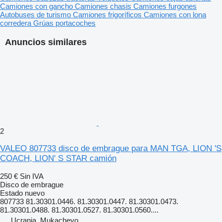
Camiones con gancho
Camiones chasis
Camiones furgones
Autobuses de turismo
Camiones frigoríficos
Camiones con lona
corredera
Grúas portacoches
Anuncios similares
2
VALEO 807733 disco de embrague para MAN TGA, LION 'S
COACH, LION' S STAR camión
250 €
Sin IVA
Disco de embrague
Estado
nuevo
807733 81.30301.0446. 81.30301.0447. 81.30301.0473.
81.30301.0488. 81.30301.0527. 81.30301.0560....
Ucrania, Mukachevo