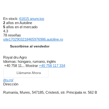
En stock:
61615 anuncios
2
años en Autoline
5
años en el mercado
4.3
78 reseñas
site1702903218465976986.autoline.ro
Suscribirse al vendedor
Royal dru Agro
Idiomas:
húngaro, rumano, inglés
+40 758 11...
Mostrar
+40 758 117 334
Llámame Ahora
dru.ro/
Dirección
Rumanía, Mures, 547185, Cristesti, str. Principala nr. 562 B