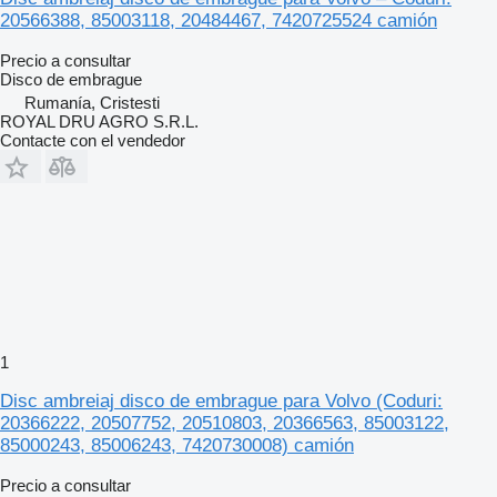
20566388, 85003118, 20484467, 7420725524 camión
Precio a consultar
Disco de embrague
Rumanía, Cristesti
ROYAL DRU AGRO S.R.L.
Contacte con el vendedor
1
Disc ambreiaj disco de embrague para Volvo (Coduri:
20366222, 20507752, 20510803, 20366563, 85003122,
85000243, 85006243, 7420730008) camión
Precio a consultar