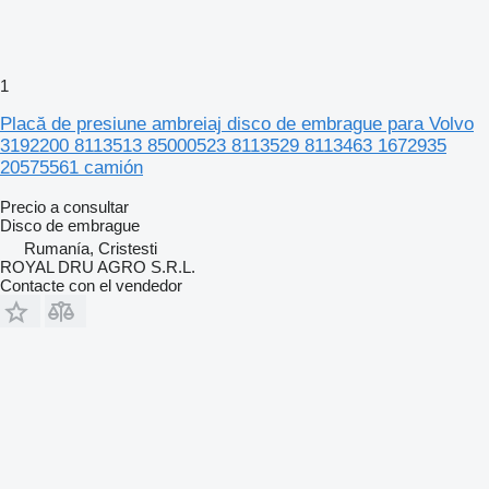
1
Placă de presiune ambreiaj disco de embrague para Volvo
3192200 8113513 85000523 8113529 8113463 1672935
20575561 camión
Precio a consultar
Disco de embrague
Rumanía, Cristesti
ROYAL DRU AGRO S.R.L.
Contacte con el vendedor