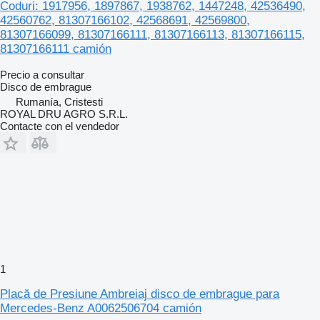
Coduri: 1917956, 1897867, 1938762, 1447248, 42536490,
42560762, 81307166102, 42568691, 42569800,
81307166099, 81307166111, 81307166113, 81307166115,
81307166111 camión
Precio a consultar
Disco de embrague
Rumanía, Cristesti
ROYAL DRU AGRO S.R.L.
Contacte con el vendedor
1
Placă de Presiune Ambreiaj disco de embrague para
Mercedes-Benz A0062506704 camión