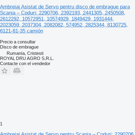
Ambreiaj Asistat de Servo pentru disco de embrague para
Scania – Coduri: 2290706, 2392193, 2441305, 2450508,
2612292, 10572951, 10574929, 1849429, 1931444,
2023059, 2037304, 2082082, 574952, 2825344, 8130725,
6121-81-35 camión
Precio a consultar
Disco de embrague
Rumanía, Cristesti
ROYAL DRU AGRO S.R.L.
Contacte con el vendedor
1
Ambreiaj Asistat de Servo pentru Scania – Coduri: 2290706,