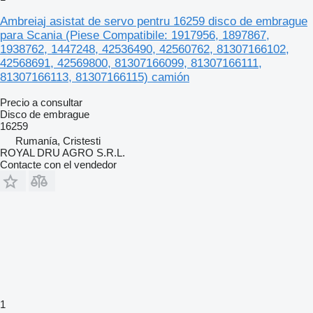
Ambreiaj asistat de servo pentru 16259 disco de embrague
para Scania (Piese Compatibile: 1917956, 1897867,
1938762, 1447248, 42536490, 42560762, 81307166102,
42568691, 42569800, 81307166099, 81307166111,
81307166113, 81307166115) camión
Precio a consultar
Disco de embrague
16259
Rumanía, Cristesti
ROYAL DRU AGRO S.R.L.
Contacte con el vendedor
1