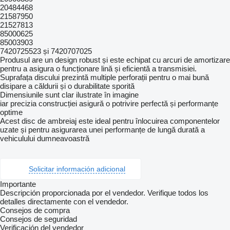
20484468
21587950
21527813
85000625
85003903
7420725523 și 7420707025
Produsul are un design robust și este echipat cu arcuri de amortizare
pentru a asigura o funcționare lină și eficientă a transmisiei.
Suprafața discului prezintă multiple perforații pentru o mai bună
disipare a căldurii și o durabilitate sporită
Dimensiunile sunt clar ilustrate în imagine
iar precizia construcției asigură o potrivire perfectă și performanțe
optime
Acest disc de ambreiaj este ideal pentru înlocuirea componentelor
uzate și pentru asigurarea unei performanțe de lungă durată a
vehiculului dumneavoastră
Solicitar información adicional
Importante
Descripción proporcionada por el vendedor. Verifique todos los
detalles directamente con el vendedor.
Consejos de compra
Consejos de seguridad
Verificación del vendedor