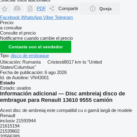
PDF
Compartir
Queja
Facebook
WhatsApp
Viber
Telegram
Precio:
a consultar
Consulte el precio
Notificarme cuando cambie el precio
Contacte con el vendedor
Tipo:
disco de embrague
Ubicación:
Rumanía
Cristesti
8017 km to "United
States/Columbus"
Fecha de publicación:
6 ago 2026
Id. de Autoline:
VN43001
Estado
Estado:
usados
Información adicional — Disc ambreiaj disco de
embrague para Renault 13610 9555 camión
Acest disc de ambreiaj este compatibil cu o gamă largă de modele
Renault
inclusiv 21593944
21615194
21539802
20566389