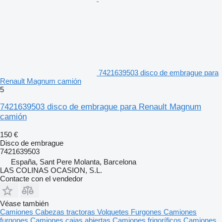
7421639503 disco de embrague para
Renault Magnum camión
5
7421639503 disco de embrague para Renault Magnum
camión
150 €
Disco de embrague
7421639503
España, Sant Pere Molanta, Barcelona
LAS COLINAS OCASION, S.L.
Contacte con el vendedor
Véase también
Camiones
Cabezas tractoras
Volquetes
Furgones
Camiones
furgones
Camiones cajas abiertas
Camiones frigoríficos
Camiones