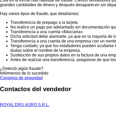
Esta es la forma más habitual de fraude. Ciertos vendedores p
grandes cantidades de dinero y después desaparecen sin dejar
Hay varios tipos de fraude, que detallamos:
Transferencia de prepago a la tarjeta
No realice un pago por adelantado sin documentación que
Transferencia a una cuenta «fiduciaria»
Dicha solicitud debe alarmarle, ya que en la mayoría de lo
Transferencia a una cuenta de una empresa con un nombr
Tenga cuidado, ya que los estafadores pueden ocultarse t
dudas sobre el nombre de la empresa.
Sustitución de sus propios datos en la factura de una emp
Antes de realizar una transferencia, asegúrese de que lo
¿Detectó algún fraude?
Infórmenos de lo sucedido
Consejos de seguridad
Contactos del vendedor
ROYAL DRU AGRO S.R.L.