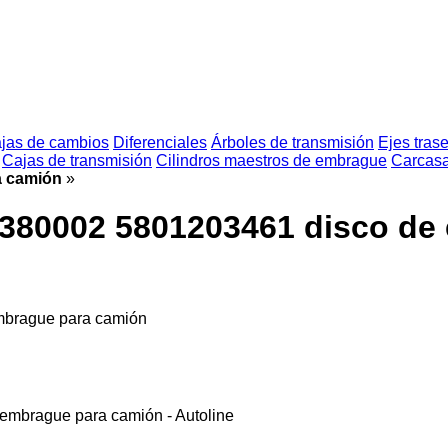
jas de cambios
Diferenciales
Árboles de transmisión
Ejes tras
Cajas de transmisión
Cilindros maestros de embrague
Carcasa
a camión
»
1380002 5801203461 disco de
mbrague para camión