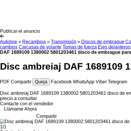
Publicar el anuncio
Autoline
»
Recambios
»
Transmisión
»
Discos de embrague
Ca
cambios
Carcasas de volante
Tomas de fuerza
Ejes delanteros
DAF 1689109 1380002 5801203461 disco de embrague par
Disc ambreiaj DAF 1689109 
PDF
Compartir
Queja
Facebook
WhatsApp
Viber
Telegram
Disc ambreiaj DAF 1689109 1380002 5801203461 disco de e
precio a consultar
Contacte con el vendedor
Llámame Ahora
Compartir
1/1