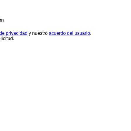
ón
 de privacidad
y nuestro
acuerdo del usuario
.
icitud.