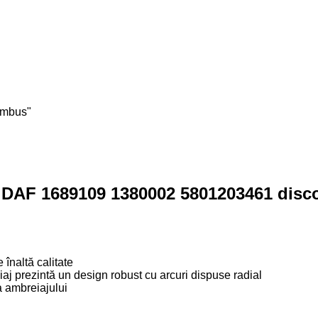
umbus"
j DAF 1689109 1380002 5801203461 dis
înaltă calitate
aj prezintă un design robust cu arcuri dispuse radial
a ambreiajului