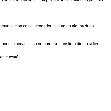
o de «reserva» de su compra. Así, los estafadores perciben
 comunicación con el vendedor ha surgido alguna duda.
iones mínimas en su nombre. No transfiera dinero si tiene
 en cuestión.