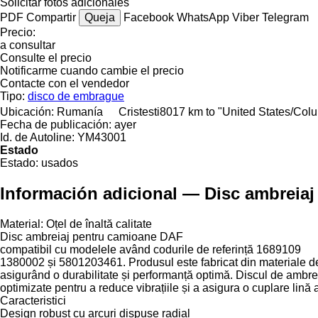
Solicitar fotos adicionales
PDF
Compartir
Queja
Facebook
WhatsApp
Viber
Telegram
Precio:
a consultar
Consulte el precio
Notificarme cuando cambie el precio
Contacte con el vendedor
Tipo:
disco de embrague
Ubicación:
Rumanía
Cristesti
8017 km to "United States/Col
Fecha de publicación:
ayer
Id. de Autoline:
YM43001
Estado
Estado:
usados
Información adicional — Disc ambreia
Material: Oțel de înaltă calitate
Disc ambreiaj pentru camioane DAF
compatibil cu modelele având codurile de referință 1689109
1380002 și 5801203461. Produsul este fabricat din materiale de 
asigurând o durabilitate și performanță optimă. Discul de ambrei
optimizate pentru a reduce vibrațiile și a asigura o cuplare lină 
Caracteristici
Design robust cu arcuri dispuse radial