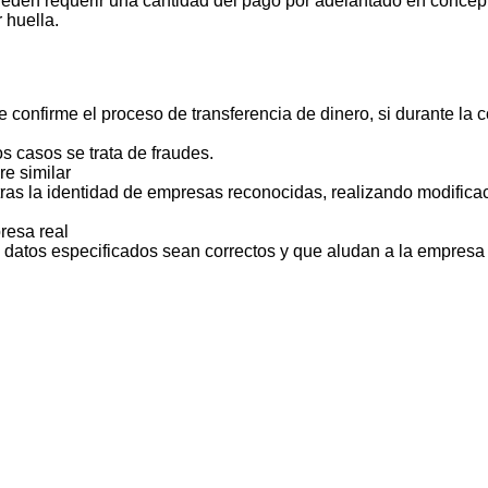
ueden requerir una cantidad del pago por adelantado en concept
 huella.
 confirme el proceso de transferencia de dinero, si durante la
s casos se trata de fraudes.
e similar
ras la identidad de empresas reconocidas, realizando modificac
resa real
s datos especificados sean correctos y que aludan a la empresa