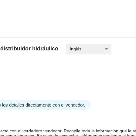
istribuidor hidráulico
Inglés
 los detalles directamente con el vendedor.
tacto con el verdadero vendedor. Recopile toda la información que le s
arse como empresa. En caso de sospecha, infórmenos mediante el form