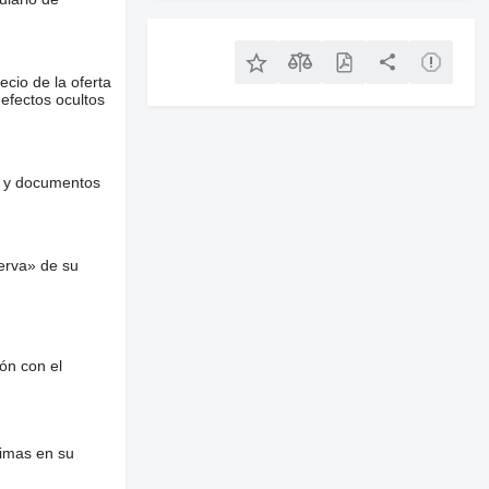
ecio de la oferta
defectos ocultos
es y documentos
erva» de su
ón con el
nimas en su