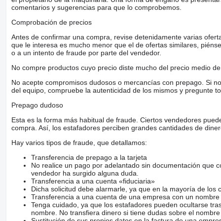
comentarios y sugerencias para que lo comprobemos.
Comprobación de precios
Antes de confirmar una compra, revise detenidamente varias ofertas 
que le interesa es mucho menor que el de ofertas similares, piénsel
o a un intento de fraude por parte del vendedor.
No compre productos cuyo precio diste mucho del precio medio de 
No acepte compromisos dudosos o mercancías con prepago. Si no lo 
del equipo, compruebe la autenticidad de los mismos y pregunte to
Prepago dudoso
Esta es la forma más habitual de fraude. Ciertos vendedores pued
compra. Así, los estafadores perciben grandes cantidades de diner
Hay varios tipos de fraude, que detallamos:
Transferencia de prepago a la tarjeta
No realice un pago por adelantado sin documentación que con
vendedor ha surgido alguna duda.
Transferencia a una cuenta «fiduciaria»
Dicha solicitud debe alarmarle, ya que en la mayoría de los 
Transferencia a una cuenta de una empresa con un nombre 
Tenga cuidado, ya que los estafadores pueden ocultarse tra
nombre. No transfiera dinero si tiene dudas sobre el nombre
Sustitución de sus propios datos en la factura de una empre