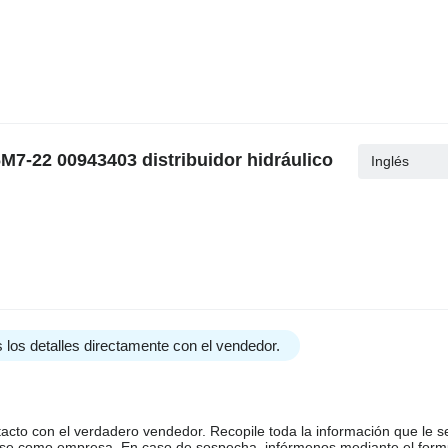
M7-22 00943403 distribuidor hidráulico
Inglés
 los detalles directamente con el vendedor.
tacto con el verdadero vendedor. Recopile toda la información que le s
arse como empresa. En caso de sospecha, infórmenos mediante el form