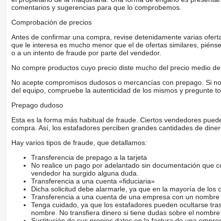
comentarios y sugerencias para que lo comprobemos.
Comprobación de precios
Antes de confirmar una compra, revise detenidamente varias ofertas 
que le interesa es mucho menor que el de ofertas similares, piénsel
o a un intento de fraude por parte del vendedor.
No compre productos cuyo precio diste mucho del precio medio de 
No acepte compromisos dudosos o mercancías con prepago. Si no lo 
del equipo, compruebe la autenticidad de los mismos y pregunte to
Prepago dudoso
Esta es la forma más habitual de fraude. Ciertos vendedores pued
compra. Así, los estafadores perciben grandes cantidades de diner
Hay varios tipos de fraude, que detallamos:
Transferencia de prepago a la tarjeta
No realice un pago por adelantado sin documentación que con
vendedor ha surgido alguna duda.
Transferencia a una cuenta «fiduciaria»
Dicha solicitud debe alarmarle, ya que en la mayoría de los 
Transferencia a una cuenta de una empresa con un nombre 
Tenga cuidado, ya que los estafadores pueden ocultarse tra
nombre. No transfiera dinero si tiene dudas sobre el nombre
Sustitución de sus propios datos en la factura de una empre