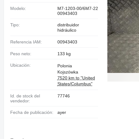
Modelo:
M7-1203-00/6M7-22
00943403
Tipo:
distribuidor
hidráulico
Referencia IAM:
00943403
Peso neto:
133 kg
Ubicación:
Polonia
Kojszówka
7520 km to "United
States/Columbus"
Id. de stock del
77746
vendedor:
Fecha de publicación:
ayer