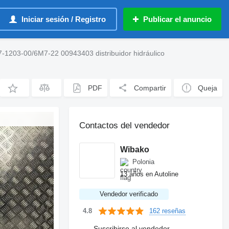
Iniciar sesión / Registro
Publicar el anuncio
-1203-00/6M7-22 00943403 distribuidor hidráulico
PDF
Compartir
Queja
Contactos del vendedor
Wibako
Polonia
13 años en Autoline
Vendedor verificado
162 reseñas
4.8
Suscribirse al vendedor