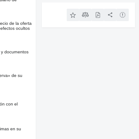
ecio de la oferta
defectos ocultos
es y documentos
erva» de su
ón con el
nimas en su