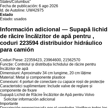
States/Columbus"
Fecha de publicación:
6 ago 2026
Id. de Autoline:
UW42975
Estado
Estado:
usados
Información adicional — Supapă lichid
de răcire încălzitor de apă pentru ,
coduri 223594 distribuidor hidráulico
para camión
Coduri Piese: 22359423, 23964600, 21562570
Funcție: Controlul și distribuția lichidului de răcire pentru
încălzitor de apă
Dimensiuni: Aproximativ 34 cm lungime, 20 cm lățime
Material: Metal și componente plastice
Conexiuni: 4 porturi de conectare cu capace roșii de protecție
Caracteristici suplimentare: Include valve de reglare și
componente de fixare
Supapă Lichid de Răcire Încălzitor de Apă pentru Volvo
Solicitar información adicional
Importante
Descripción proporcionada por el vendedor. Verifique todos los