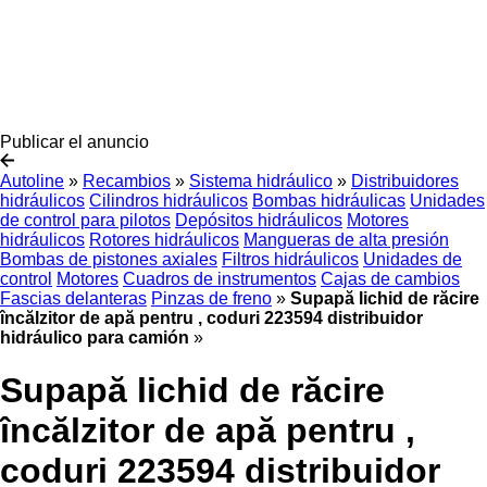
Publicar el anuncio
Autoline
»
Recambios
»
Sistema hidráulico
»
Distribuidores
hidráulicos
Cilindros hidráulicos
Bombas hidráulicas
Unidades
de control para pilotos
Depósitos hidráulicos
Motores
hidráulicos
Rotores hidráulicos
Mangueras de alta presión
Bombas de pistones axiales
Filtros hidráulicos
Unidades de
control
Motores
Cuadros de instrumentos
Cajas de cambios
Fascias delanteras
Pinzas de freno
»
Supapă lichid de răcire
încălzitor de apă pentru , coduri 223594 distribuidor
hidráulico para camión
»
Supapă lichid de răcire
încălzitor de apă pentru ,
coduri 223594 distribuidor