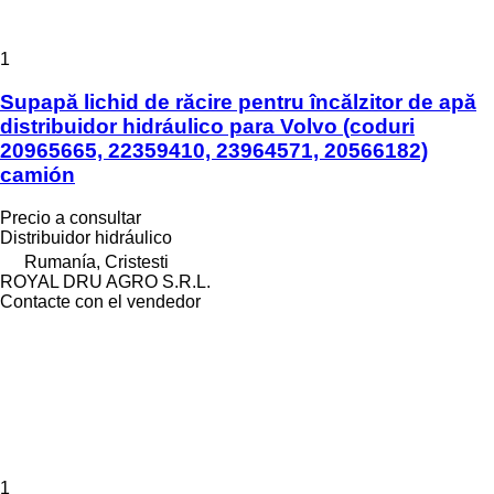
1
Supapă lichid de răcire pentru încălzitor de apă
distribuidor hidráulico para Volvo (coduri
20965665, 22359410, 23964571, 20566182)
camión
Precio a consultar
Distribuidor hidráulico
Rumanía, Cristesti
ROYAL DRU AGRO S.R.L.
Contacte con el vendedor
1