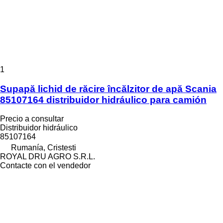
1
Supapă lichid de răcire încălzitor de apă Scania
85107164 distribuidor hidráulico para camión
Precio a consultar
Distribuidor hidráulico
85107164
Rumanía, Cristesti
ROYAL DRU AGRO S.R.L.
Contacte con el vendedor