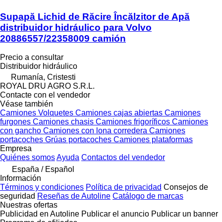
Supapă Lichid de Răcire Încălzitor de Apă
distribuidor hidráulico para Volvo
20886557/22358009 camión
Precio a consultar
Distribuidor hidráulico
Rumanía, Cristesti
ROYAL DRU AGRO S.R.L.
Contacte con el vendedor
Véase también
Camiones
Volquetes
Camiones cajas abiertas
Camiones
furgones
Camiones chasis
Camiones frigoríficos
Camiones
con gancho
Camiones con lona corredera
Camiones
portacoches
Grúas portacoches
Camiones plataformas
Empresa
Quiénes somos
Ayuda
Contactos del vendedor
España / Español
Información
Términos y condiciones
Política de privacidad
Consejos de
seguridad
Reseñas de Autoline
Catálogo de marcas
Nuestras ofertas
Publicidad en Autoline
Publicar el anuncio
Publicar un banner