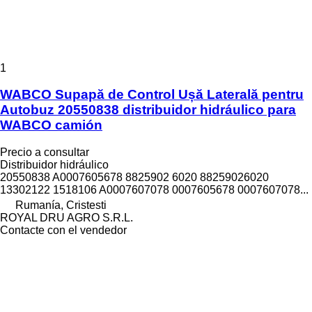
1
WABCO Supapă de Control Ușă Laterală pentru
Autobuz 20550838 distribuidor hidráulico para
WABCO camión
Precio a consultar
Distribuidor hidráulico
20550838 A0007605678 8825902 6020 88259026020
13302122 1518106 A0007607078 0007605678 0007607078...
Rumanía, Cristesti
ROYAL DRU AGRO S.R.L.
Contacte con el vendedor