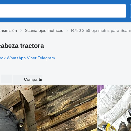
ansmisión
Scania ejes motrices
R780 2,59 eje motriz para Scani
cabeza tractora
ook
WhatsApp
Viber
Telegram
Compartir