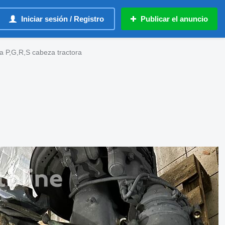
Iniciar sesión / Registro
Publicar el anuncio
a P,G,R,S cabeza tractora