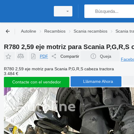
Autoline
Recambios
Scania recambios
Scania tr
R780 2,59 eje motriz para Scania P,G,R,S 
PDF
Compartir
Queja
Faceb
R780 2,59 eje motriz para Scania P,G,R,S cabeza tractora
3.484 €
Llámame Ahora
Contacte con el vendedor