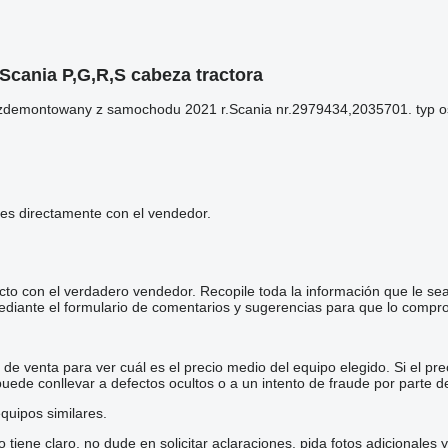
 Scania P,G,R,S cabeza tractora
st zdemontowany z samochodu 2021 r.Scania nr.2979434,2035701. typ
les directamente con el vendedor.
cto con el verdadero vendedor. Recopile toda la información que le se
diante el formulario de comentarios y sugerencias para que lo comp
e venta para ver cuál es el precio medio del equipo elegido. Si el pre
 puede conllevar a defectos ocultos o a un intento de fraude por parte d
quipos similares.
iene claro, no dude en solicitar aclaraciones, pida fotos adicionales