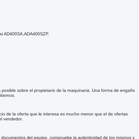
 osi AD400SA,ADA400SZP.
a posible sobre el propietario de la maquinaria. Una forma de engaño
robemos.
cio de la oferta que le interesa es mucho menor que el de ofertas
el vendedor.
 y documentos del equipo, compruebe la autenticidad de los mismos y