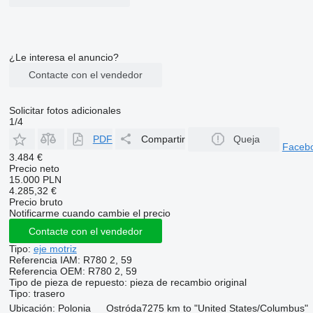
¿Le interesa el anuncio?
Contacte con el vendedor
Solicitar fotos adicionales
1/4
PDF
Compartir
Queja
Faceb
3.484 €
Precio neto
15.000 PLN
4.285,32 €
Precio bruto
Notificarme cuando cambie el precio
Contacte con el vendedor
Tipo:
eje motriz
Referencia IAM:
R780 2, 59
Referencia OEM:
R780 2, 59
Tipo de pieza de repuesto:
pieza de recambio original
Tipo:
trasero
Ubicación:
Polonia
Ostróda
7275 km to "United States/Columbus"