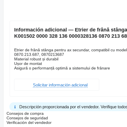
Información adicional — Etrier de frână stân
K001502 0000 328 136 0000328136 0870 213 6
Etrier de frână stânga pentru ax secundar, compatibil cu mo
0870.213.687, 0870213687
Material robust și durabil
Ușor de montat
Asigură o performanță optimă a sistemului de frânare
Solicitar información adicional
Descripción proporcionada por el vendedor. Verifique todos
Consejos de compra
Consejos de seguridad
Verificación del vendedor