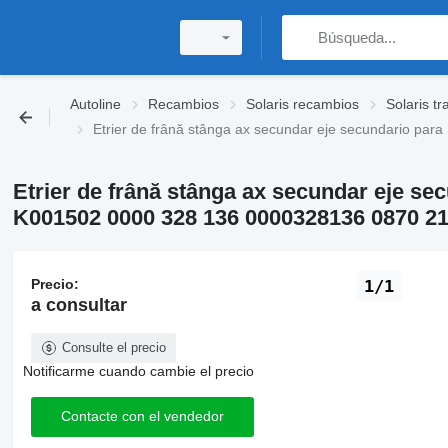
Autoline
Recambios
Solaris recambios
Solaris t
Etrier de frână stânga ax secundar eje secundario 
Etrier de frână stânga ax secundar eje s
K001502 0000 328 136 0000328136 0870 2
Precio:
1/1
a consultar
Consulte el precio
Notificarme cuando cambie el precio
Contacte con el vendedor