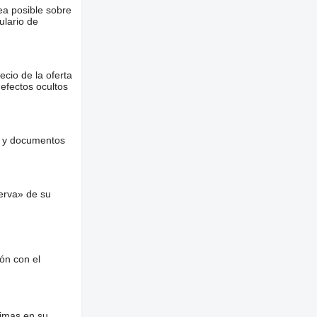
ea posible sobre
ulario de
ecio de la oferta
defectos ocultos
es y documentos
erva» de su
ón con el
nimas en su