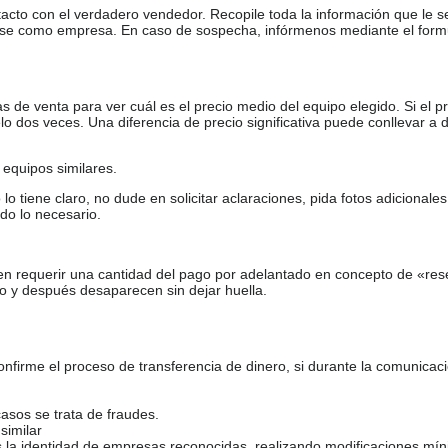
tacto con el verdadero vendedor. Recopile toda la información que le s
arse como empresa. En caso de sospecha, infórmenos mediante el form
de venta para ver cuál es el precio medio del equipo elegido. Si el pr
o dos veces. Una diferencia de precio significativa puede conllevar a 
equipos similares.
tiene claro, no dude en solicitar aclaraciones, pida fotos adicional
do lo necesario.
en requerir una cantidad del pago por adelantado en concepto de «res
o y después desaparecen sin dejar huella.
firme el proceso de transferencia de dinero, si durante la comunicaci
casos se trata de fraudes.
similar
s la identidad de empresas reconocidas, realizando modificaciones mí