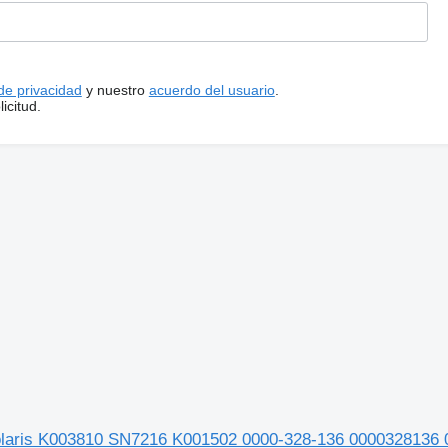
 de privacidad
y nuestro
acuerdo del usuario
.
icitud.
 Solaris K003810 SN7216 K001502 0000-328-136 0000328136