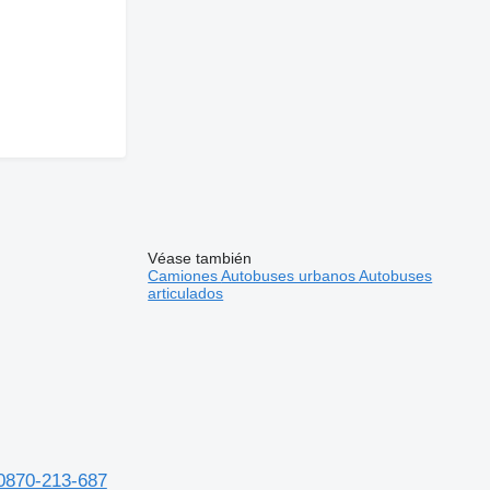
Véase también
Camiones
Autobuses urbanos
Autobuses
articulados
 0870-213-687