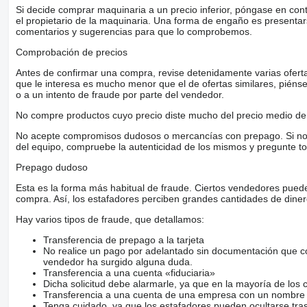
Si decide comprar maquinaria a un precio inferior, póngase en con
el propietario de la maquinaria. Una forma de engaño es present
comentarios y sugerencias para que lo comprobemos.
Comprobación de precios
Antes de confirmar una compra, revise detenidamente varias ofertas 
que le interesa es mucho menor que el de ofertas similares, piénsel
o a un intento de fraude por parte del vendedor.
No compre productos cuyo precio diste mucho del precio medio de 
No acepte compromisos dudosos o mercancías con prepago. Si no lo 
del equipo, compruebe la autenticidad de los mismos y pregunte to
Prepago dudoso
Esta es la forma más habitual de fraude. Ciertos vendedores pued
compra. Así, los estafadores perciben grandes cantidades de diner
Hay varios tipos de fraude, que detallamos:
Transferencia de prepago a la tarjeta
No realice un pago por adelantado sin documentación que con
vendedor ha surgido alguna duda.
Transferencia a una cuenta «fiduciaria»
Dicha solicitud debe alarmarle, ya que en la mayoría de los 
Transferencia a una cuenta de una empresa con un nombre 
Tenga cuidado, ya que los estafadores pueden ocultarse tra