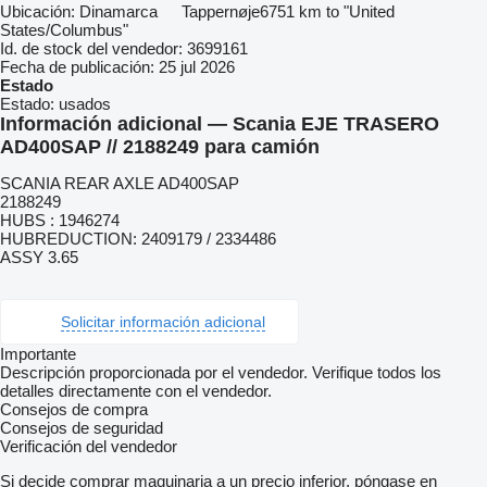
Ubicación:
Dinamarca
Tappernøje
6751 km to "United
States/Columbus"
Id. de stock del vendedor:
3699161
Fecha de publicación:
25 jul 2026
Estado
Estado:
usados
Información adicional — Scania EJE TRASERO
AD400SAP // 2188249 para camión
SCANIA REAR AXLE AD400SAP
2188249
HUBS : 1946274
HUBREDUCTION: 2409179 / 2334486
ASSY 3.65
Solicitar información adicional
Importante
Descripción proporcionada por el vendedor. Verifique todos los
detalles directamente con el vendedor.
Consejos de compra
Consejos de seguridad
Verificación del vendedor
Si decide comprar maquinaria a un precio inferior, póngase en