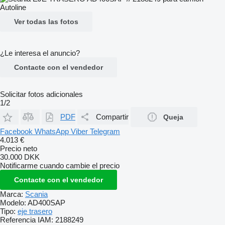
Ver todas las fotos
¿Le interesa el anuncio?
Contacte con el vendedor
Solicitar fotos adicionales
1/2
PDF
Compartir
Queja
Facebook
WhatsApp
Viber
Telegram
4.013 €
Precio neto
30.000 DKK
Notificarme cuando cambie el precio
Contacte con el vendedor
Marca:
Scania
Modelo:
AD400SAP
Tipo:
eje trasero
Referencia IAM:
2188249