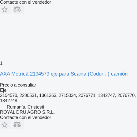
Contacte con el vendedor
1
AXA Motrică 2194579 eje para Scania (Coduri: ) camión
Precio a consultar
Eje
2194579, 2290531, 1361363, 2715034, 2076771, 1342747, 2076770,
1342748
Rumanía, Cristesti
ROYAL DRU AGRO S.R.L.
Contacte con el vendedor