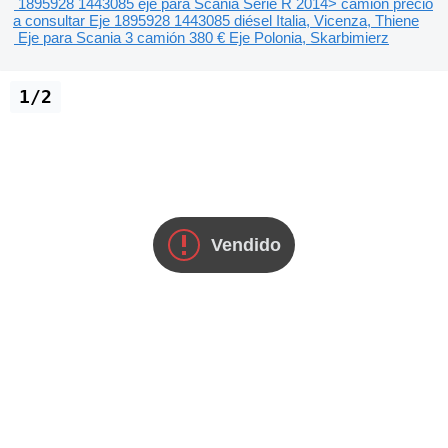
1895928 1443085 eje para Scania Serie R 2014> camión
precio
a consultar
Eje
1895928 1443085
diésel
Italia, Vicenza, Thiene
Eje para Scania 3 camión
380 €
Eje
Polonia, Skarbimierz
1/2
Vendido