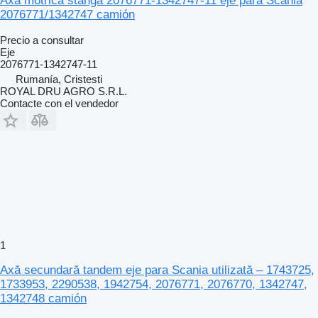
Axă motrică stânga 2076771-1342747-11 eje para Scania
2076771/1342747 camión
Precio a consultar
Eje
2076771-1342747-11
Rumanía, Cristesti
ROYAL DRU AGRO S.R.L.
Contacte con el vendedor
1
Axă secundară tandem eje para Scania utilizată – 1743725,
1733953, 2290538, 1942754, 2076771, 2076770, 1342747,
1342748 camión