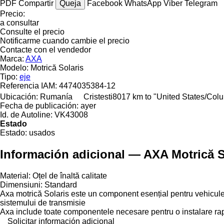
PDF
Compartir
Queja
Facebook
WhatsApp
Viber
Telegram
Precio:
a consultar
Consulte el precio
Notificarme cuando cambie el precio
Contacte con el vendedor
Marca:
AXA
Modelo:
Motrică Solaris
Tipo:
eje
Referencia IAM:
4474035384-12
Ubicación:
Rumanía
Cristesti
8017 km to "United States/Col
Fecha de publicación:
ayer
Id. de Autoline:
VK43008
Estado
Estado:
usados
Información adicional — AXA Motrică S
Material: Oțel de înaltă calitate
Dimensiuni: Standard
Axa motrică Solaris este un component esențial pentru vehiculele
sistemului de transmisie
Axa include toate componentele necesare pentru o instalare rapid
Solicitar información adicional