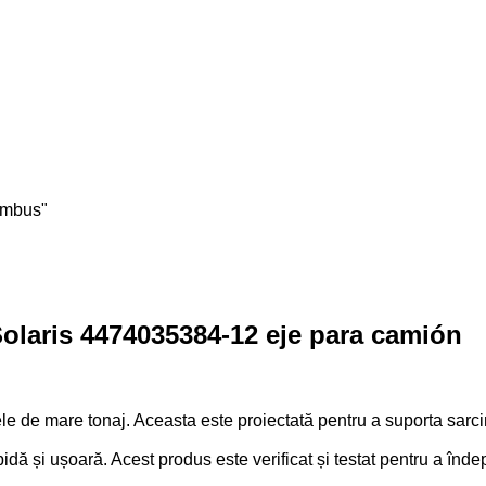
umbus"
olaris 4474035384-12 eje para camión
 de mare tonaj. Aceasta este proiectată pentru a suporta sarcini 
ă și ușoară. Acest produs este verificat și testat pentru a îndep