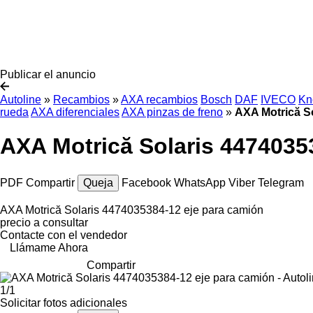
Publicar el anuncio
Autoline
»
Recambios
»
AXA recambios
Bosch
DAF
IVECO
Kn
rueda
AXA diferenciales
AXA pinzas de freno
»
AXA Motrică So
AXA Motrică Solaris 4474035
PDF
Compartir
Queja
Facebook
WhatsApp
Viber
Telegram
AXA Motrică Solaris 4474035384-12 eje para camión
precio a consultar
Contacte con el vendedor
Llámame Ahora
Compartir
1/1
Solicitar fotos adicionales