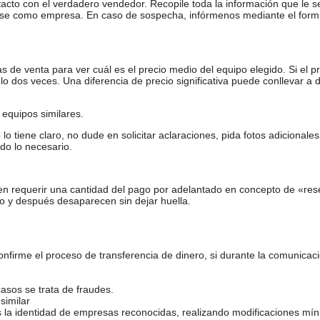
tacto con el verdadero vendedor. Recopile toda la información que le s
arse como empresa. En caso de sospecha, infórmenos mediante el form
de venta para ver cuál es el precio medio del equipo elegido. Si el pr
o dos veces. Una diferencia de precio significativa puede conllevar a 
equipos similares.
tiene claro, no dude en solicitar aclaraciones, pida fotos adicional
do lo necesario.
en requerir una cantidad del pago por adelantado en concepto de «res
o y después desaparecen sin dejar huella.
firme el proceso de transferencia de dinero, si durante la comunicaci
casos se trata de fraudes.
similar
s la identidad de empresas reconocidas, realizando modificaciones mí