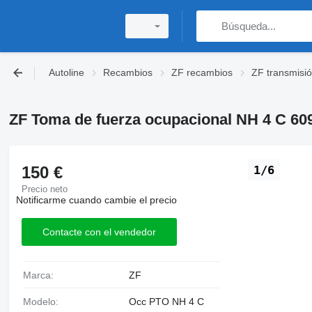
Autoline
Recambios
ZF recambios
ZF transmisi
ZF Toma de fuerza ocupacional NH 4 C 60
150 €
1/6
Precio neto
Notificarme cuando cambie el precio
Contacte con el vendedor
Marca:
ZF
Modelo:
Occ PTO NH 4 C