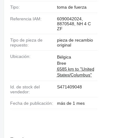
Tipo:
toma de fuerza
Referencia IAM:
6090042024,
8870548, NH 4 C
ZF
Tipo de pieza de
pieza de recambio
repuesto:
original
Ubicación:
Bélgica
Bree
6585 km to "United
States/Columbus"
Id. de stock del
S471409048
vendedor:
Fecha de publicación:
más de 1 mes