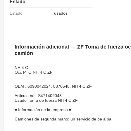
Estado
Estado:
usados
Información adicional — ZF Toma de fuerza o
camión
NH 4 C
Occ PTO NH 4 C ZF
OEM : 6090042024, 8870548, NH 4 C ZF
Artículo no.: S471409048
Usado Toma de fuerza NH 4 C ZF
= Información de la empresa =
Camiones de segunda mano: un servicio de pe a pa