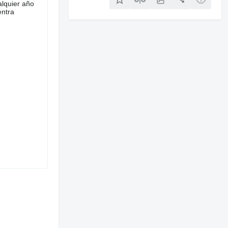
lquier año
entra