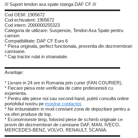
/// Suport tendon axa spate stanga DAF CF ///
▬▬▬▬▬▬▬▬▬▬▬▬▬▬▬▬▬▬▬▬▬▬▬▬▬
Cod OEM: 1905672
Cod echivalent: 1905672
Cod intern: 2000000255323
Categoria de utilizare: Suspensie, Tendon Axa Spate pentru
camion
Compatibilitate: DAF CF Euro 6
* Piesa originala, perfect functionala, provenita din dezmembrari
camioane.
* Cap tractor rulat in strainatate.
▬▬▬▬▬▬▬▬▬▬▬▬▬▬▬▬▬▬▬▬▬▬▬▬▬
Avantaje:
* Livrare in 24 ore in Romania prin curier (FAN COURIER).
* Fiecare piesa este verificata de catre profesionisti cu
experienta.
* Pentru alte piese noi sau second-hand, puteti consulta online
portofoliul nostru pe
mostrar contactos
* Ne imbunatatim in mod constant zona de depozitare pentru a
va oferi produse de top.
* Economiseste timp, folosind piese de schimb originale ce
provin din dezmembrari de camioane DAF, MAN, IVECO,
MERCEDES-BENZ, VOLVO, RENAULT, SCANIA.
▬▬▬▬▬▬▬▬▬▬▬▬▬▬▬▬▬▬▬▬▬▬▬▬▬