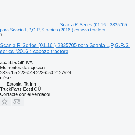
Scania R-Series (01.16-) 2335705
para Scania L,P,G,R,S-series (2016-) cabeza tractora
7
Scania R-Series (01.16-) 2335705 para Scania L,P,G,R,S-
series (2016-) cabeza tractora
350,81 €
Sin IVA
Elementos de sujeción
2335705 2236049 2236050 2127924
diésel
Estonia, Tallinn
TruckParts Eesti OÜ
Contacte con el vendedor