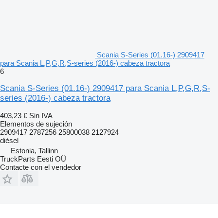
Scania S-Series (01.16-) 2909417
para Scania L,P,G,R,S-series (2016-) cabeza tractora
6
Scania S-Series (01.16-) 2909417 para Scania L,P,G,R,S-
series (2016-) cabeza tractora
403,23 €
Sin IVA
Elementos de sujeción
2909417 2787256 25800038 2127924
diésel
Estonia, Tallinn
TruckParts Eesti OÜ
Contacte con el vendedor