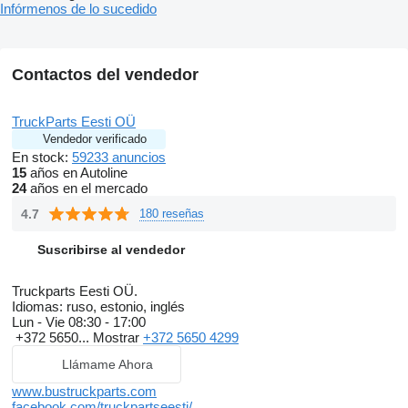
Infórmenos de lo sucedido
Contactos del vendedor
TruckParts Eesti OÜ
Vendedor verificado
En stock:
59233 anuncios
15
años en Autoline
24
años en el mercado
4.7
180 reseñas
Suscribirse al vendedor
Truckparts Eesti OÜ.
Idiomas:
ruso, estonio, inglés
Lun - Vie
08:30 - 17:00
+372 5650...
Mostrar
+372 5650 4299
Llámame Ahora
www.bustruckparts.com
facebook.com/truckpartseesti/