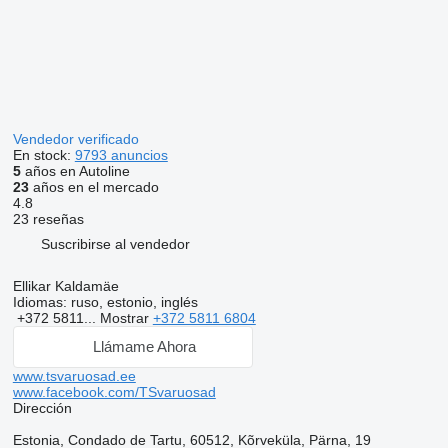
Vendedor verificado
En stock:
9793 anuncios
5
años en Autoline
23
años en el mercado
4.8
23 reseñas
Suscribirse al vendedor
Ellikar Kaldamäe
Idiomas:
ruso, estonio, inglés
+372 5811...
Mostrar
+372 5811 6804
Llámame Ahora
www.tsvaruosad.ee
www.facebook.com/TSvaruosad
Dirección
Estonia, Condado de Tartu, 60512, Kõrveküla, Pärna, 19