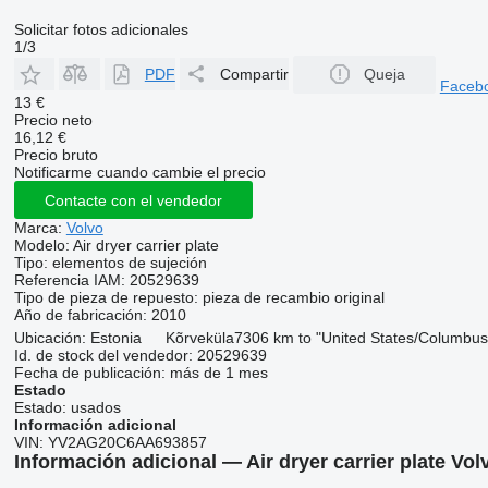
Solicitar fotos adicionales
1/3
PDF
Compartir
Queja
Faceb
13 €
Precio neto
16,12 €
Precio bruto
Notificarme cuando cambie el precio
Contacte con el vendedor
Marca:
Volvo
Modelo:
Air dryer carrier plate
Tipo:
elementos de sujeción
Referencia IAM:
20529639
Tipo de pieza de repuesto:
pieza de recambio original
Año de fabricación:
2010
Ubicación:
Estonia
Kõrveküla
7306 km to "United States/Columbus
Id. de stock del vendedor:
20529639
Fecha de publicación:
más de 1 mes
Estado
Estado:
usados
Información adicional
VIN:
YV2AG20C6AA693857
Información adicional — Air dryer carrier plate Vo