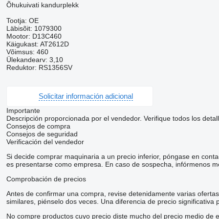
Õhukuivati kandurplekk
Tootja: OE
Läbisõit: 1079300
Mootor: D13C460
Käigukast: AT2612D
Võimsus: 460
Ülekandearv: 3,10
Reduktor: RS1356SV
Solicitar información adicional
Importante
Descripción proporcionada por el vendedor. Verifique todos los detal
Consejos de compra
Consejos de seguridad
Verificación del vendedor
Si decide comprar maquinaria a un precio inferior, póngase en conta
es presentarse como empresa. En caso de sospecha, infórmenos me
Comprobación de precios
Antes de confirmar una compra, revise detenidamente varias ofertas d
similares, piénselo dos veces. Una diferencia de precio significativa
No compre productos cuyo precio diste mucho del precio medio de e