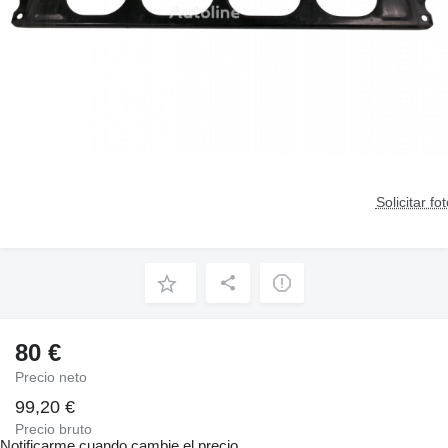
Solicitar fo
80 €
Precio neto
99,20 €
Precio bruto
Notificarme cuando cambie el precio