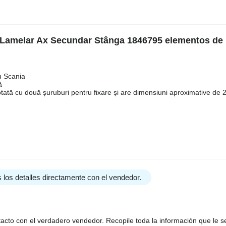
c Lamelar Ax Secundar Stânga 1846795 elementos de
u Scania
ă
otată cu două șuruburi pentru fixare și are dimensiuni aproximative de 
 los detalles directamente con el vendedor.
tacto con el verdadero vendedor. Recopile toda la información que le s