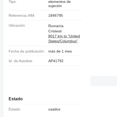
Tipo:
elementos de
sujeción
Referencia IAM:
1846795
Ubicación:
Rumanía
Cristesti
8017 km to "United
States/Columbus"
Fecha de publicación:
más de 1 mes
Id. de Autoline:
AP41792
Estado
Estado:
usados