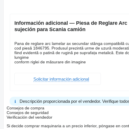
Información adicional — Piesa de Reglare Ar
sujeción para Scania camión
Pana de reglare arc lamelar ax secundar stânga compatibilă c
cod piesă 1846795. Produsul prezintă urme de uzură moderat
fiind evidentă o patină de rugină pe suprafața metalică. Este d
lungime
conform riglei de măsurare din imagine
Solicitar información adicional
Descripción proporcionada por el vendedor. Verifique todos
Consejos de compra
Consejos de seguridad
Verificación del vendedor
Si decide comprar maquinaria a un precio inferior, póngase en con