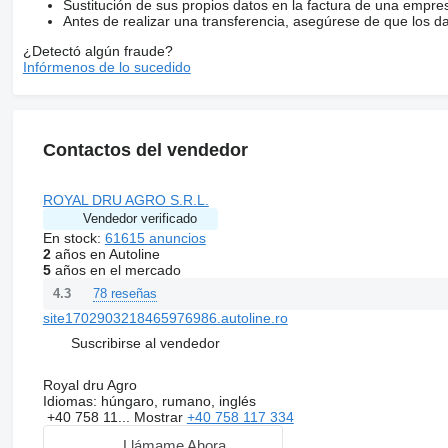
Sustitución de sus propios datos en la factura de una empre
Antes de realizar una transferencia, asegúrese de que los d
¿Detectó algún fraude?
Infórmenos de lo sucedido
Contactos del vendedor
ROYAL DRU AGRO S.R.L.
Vendedor verificado
En stock:
61615 anuncios
2
años en Autoline
5
años en el mercado
78 reseñas
4.3
site1702903218465976986.autoline.ro
Suscribirse al vendedor
Royal dru Agro
Idiomas:
húngaro, rumano, inglés
+40 758 11...
Mostrar
+40 758 117 334
Llámame Ahora