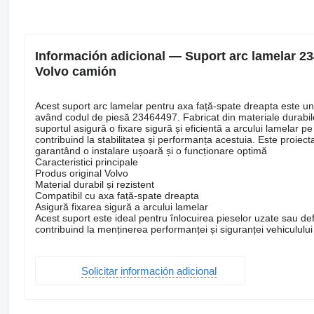
Información adicional — Suport arc lamelar 2
Volvo camión
Acest suport arc lamelar pentru axa față-spate dreapta este un
având codul de piesă 23464497. Fabricat din materiale durabile
suportul asigură o fixare sigură și eficientă a arcului lamelar pe
contribuind la stabilitatea și performanța acestuia. Este proiect
garantând o instalare ușoară și o funcționare optimă
Caracteristici principale
Produs original Volvo
Material durabil și rezistent
Compatibil cu axa față-spate dreapta
Asigură fixarea sigură a arcului lamelar
Acest suport este ideal pentru înlocuirea pieselor uzate sau de
contribuind la menținerea performanței și siguranței vehiculul
Solicitar información adicional