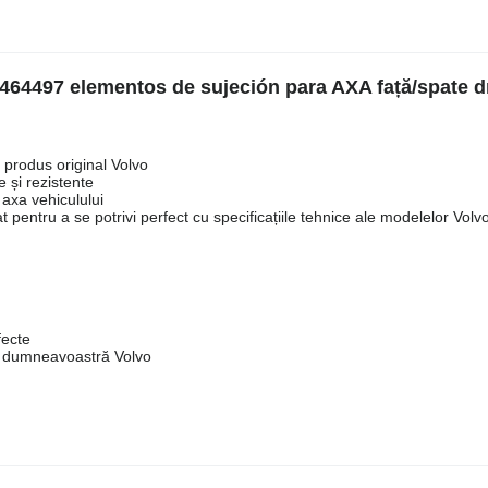
3464497 elementos de sujeción para AXA față/spate d
 produs original Volvo
 și rezistente
 axa vehiculului
at pentru a se potrivi perfect cu specificațiile tehnice ale modelelor Volv
fecte
ui dumneavoastră Volvo