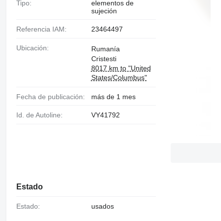
Tipo:
elementos de
sujeción
Referencia IAM:
23464497
Ubicación:
Rumanía
Cristesti
8017 km to "United
States/Columbus"
Fecha de publicación:
más de 1 mes
Id. de Autoline:
VY41792
Estado
Estado:
usados