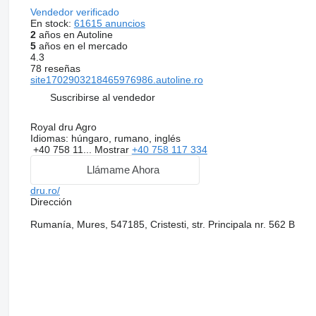
Vendedor verificado
En stock:
61615 anuncios
2
años en Autoline
5
años en el mercado
4.3
78 reseñas
site1702903218465976986.autoline.ro
Suscribirse al vendedor
Royal dru Agro
Idiomas:
húngaro, rumano, inglés
+40 758 11...
Mostrar
+40 758 117 334
Llámame Ahora
dru.ro/
Dirección
Rumanía, Mures, 547185, Cristesti, str. Principala nr. 562 B