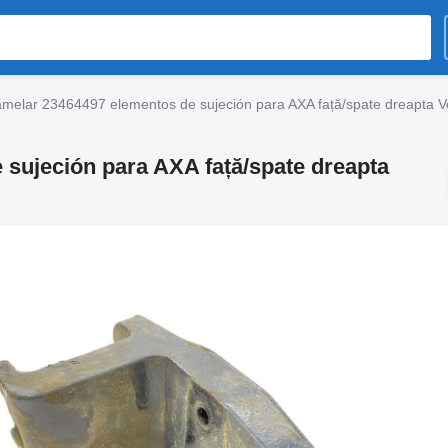
lamelar 23464497 elementos de sujeción para AXA față/spate dreapta 
 sujeción para AXA față/spate dreapta