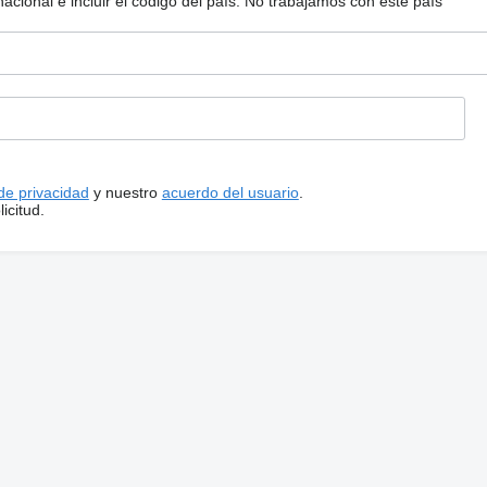
ional e incluir el código del país.
No trabajamos con este país
 de privacidad
y nuestro
acuerdo del usuario
.
icitud.