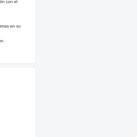
ón con el
nimas en su
ón.