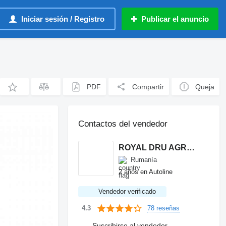
Iniciar sesión / Registro
Publicar el anuncio
PDF
Compartir
Queja
Contactos del vendedor
ROYAL DRU AGRO S.R.L.
Rumanía
2 años en Autoline
Vendedor verificado
78 reseñas
4.3
Suscribirse al vendedor