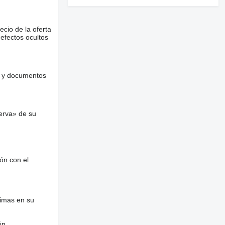
ecio de la oferta
defectos ocultos
es y documentos
erva» de su
ón con el
nimas en su
ón.