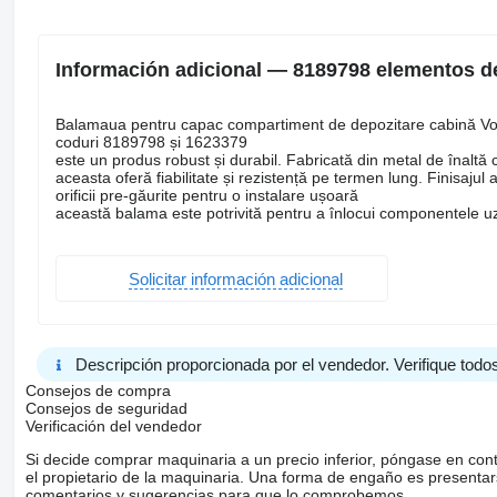
Información adicional — 8189798 elementos d
Balamaua pentru capac compartiment de depozitare cabină Vo
coduri 8189798 și 1623379
este un produs robust și durabil. Fabricată din metal de înaltă c
aceasta oferă fiabilitate și rezistență pe termen lung. Finisajul 
orificii pre-găurite pentru o instalare ușoară
această balama este potrivită pentru a înlocui componentele u
Solicitar información adicional
Descripción proporcionada por el vendedor. Verifique todos
Consejos de compra
Consejos de seguridad
Verificación del vendedor
Si decide comprar maquinaria a un precio inferior, póngase en con
el propietario de la maquinaria. Una forma de engaño es present
comentarios y sugerencias para que lo comprobemos.