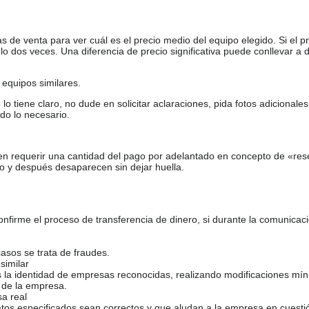
de venta para ver cuál es el precio medio del equipo elegido. Si el pr
o dos veces. Una diferencia de precio significativa puede conllevar a 
equipos similares.
tiene claro, no dude en solicitar aclaraciones, pida fotos adicional
do lo necesario.
en requerir una cantidad del pago por adelantado en concepto de «res
o y después desaparecen sin dejar huella.
firme el proceso de transferencia de dinero, si durante la comunicaci
casos se trata de fraudes.
similar
s la identidad de empresas reconocidas, realizando modificaciones mí
 de la empresa.
sa real
atos especificados sean correctos y que aludan a la empresa en cuesti