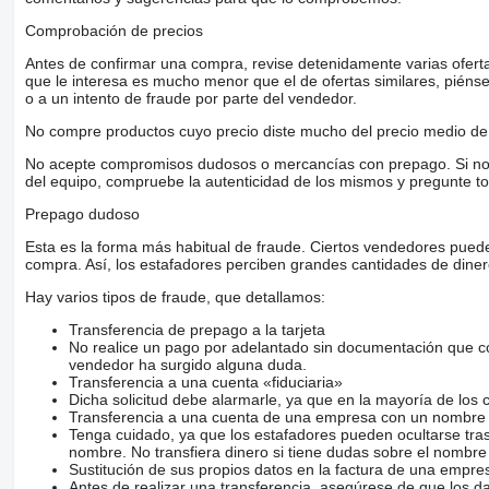
Comprobación de precios
Antes de confirmar una compra, revise detenidamente varias ofertas 
que le interesa es mucho menor que el de ofertas similares, piénsel
o a un intento de fraude por parte del vendedor.
No compre productos cuyo precio diste mucho del precio medio de 
No acepte compromisos dudosos o mercancías con prepago. Si no lo 
del equipo, compruebe la autenticidad de los mismos y pregunte to
Prepago dudoso
Esta es la forma más habitual de fraude. Ciertos vendedores pued
compra. Así, los estafadores perciben grandes cantidades de diner
Hay varios tipos de fraude, que detallamos:
Transferencia de prepago a la tarjeta
No realice un pago por adelantado sin documentación que con
vendedor ha surgido alguna duda.
Transferencia a una cuenta «fiduciaria»
Dicha solicitud debe alarmarle, ya que en la mayoría de los 
Transferencia a una cuenta de una empresa con un nombre 
Tenga cuidado, ya que los estafadores pueden ocultarse tra
nombre. No transfiera dinero si tiene dudas sobre el nombre
Sustitución de sus propios datos en la factura de una empre
Antes de realizar una transferencia, asegúrese de que los d