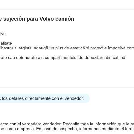
e sujeción para Volvo camión
lvo
alitate
albastru și argintiu adaugă un plus de estetică și protecție împotriva cor
zate sau deteriorate ale compartimentului de depozitare din cabină
 los detalles directamente con el vendedor.
tacto con el verdadero vendedor. Recopile toda la información que le s
arse como empresa. En caso de sospecha, infórmenos mediante el form