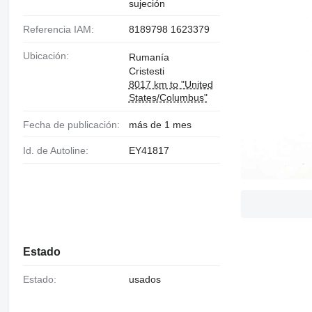
sujeción
Referencia IAM:
8189798 1623379
Ubicación:
Rumanía
Cristesti
8017 km to "United
States/Columbus"
Fecha de publicación:
más de 1 mes
Id. de Autoline:
EY41817
Estado
Estado:
usados