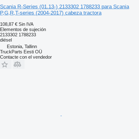
Scania R-Series (01.13-) 2133302 1788233 para Scania
P,G,R,T-series (2004-2017) cabeza tractora
108,87 €
Sin IVA
Elementos de sujeción
2133302 1788233
diésel
Estonia, Tallinn
TruckParts Eesti OÜ
Contacte con el vendedor