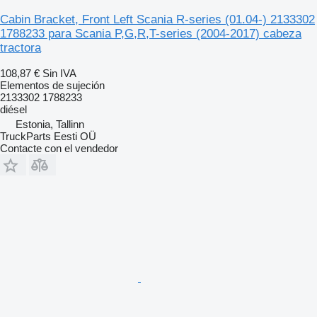
Cabin Bracket, Front Left Scania R-series (01.04-) 2133302
1788233 para Scania P,G,R,T-series (2004-2017) cabeza
tractora
108,87 €
Sin IVA
Elementos de sujeción
2133302 1788233
diésel
Estonia, Tallinn
TruckParts Eesti OÜ
Contacte con el vendedor