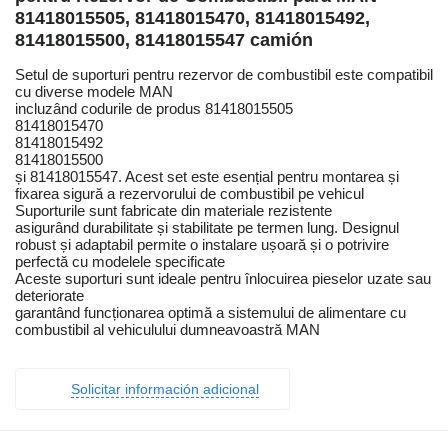
81418015505, 81418015470, 81418015492,
81418015500, 81418015547 camión
Setul de suporturi pentru rezervor de combustibil este compatibil
cu diverse modele MAN
incluzând codurile de produs 81418015505
81418015470
81418015492
81418015500
și 81418015547. Acest set este esențial pentru montarea și
fixarea sigură a rezervorului de combustibil pe vehicul
Suporturile sunt fabricate din materiale rezistente
asigurând durabilitate și stabilitate pe termen lung. Designul
robust și adaptabil permite o instalare ușoară și o potrivire
perfectă cu modelele specificate
Aceste suporturi sunt ideale pentru înlocuirea pieselor uzate sau
deteriorate
garantând funcționarea optimă a sistemului de alimentare cu
combustibil al vehiculului dumneavoastră MAN
Solicitar información adicional