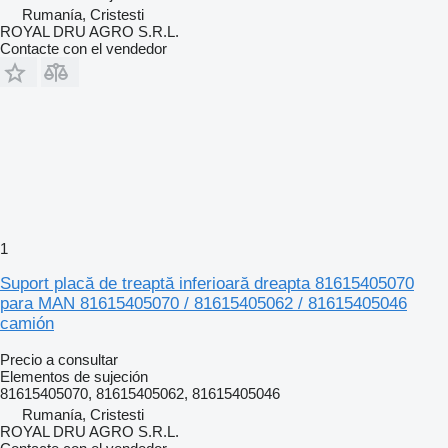
Rumanía, Cristesti
ROYAL DRU AGRO S.R.L.
Contacte con el vendedor
1
Suport placă de treaptă inferioară dreapta 81615405070
para MAN 81615405070 / 81615405062 / 81615405046
camión
Precio a consultar
Elementos de sujeción
81615405070, 81615405062, 81615405046
Rumanía, Cristesti
ROYAL DRU AGRO S.R.L.