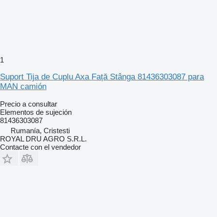
1
Suport Tija de Cuplu Axa Față Stânga 81436303087 para
MAN camión
Precio a consultar
Elementos de sujeción
81436303087
Rumanía, Cristesti
ROYAL DRU AGRO S.R.L.
Contacte con el vendedor