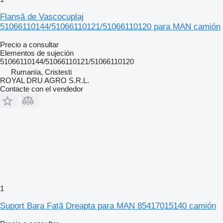
Flanșă de Vascocuplaj
51066110144/51066110121/51066110120 para MAN camión
Precio a consultar
Elementos de sujeción
51066110144/51066110121/51066110120
Rumanía, Cristesti
ROYAL DRU AGRO S.R.L.
Contacte con el vendedor
1
Suport Bara Față Dreapta para MAN 85417015140 camión