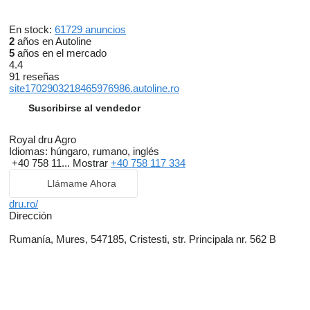
En stock:
61729 anuncios
2
años en Autoline
5
años en el mercado
4.4
91 reseñas
site1702903218465976986.autoline.ro
Suscribirse al vendedor
Royal dru Agro
Idiomas:
húngaro, rumano, inglés
+40 758 11...
Mostrar
+40 758 117 334
Llámame Ahora
dru.ro/
Dirección
Rumanía, Mures, 547185, Cristesti, str. Principala nr. 562 B