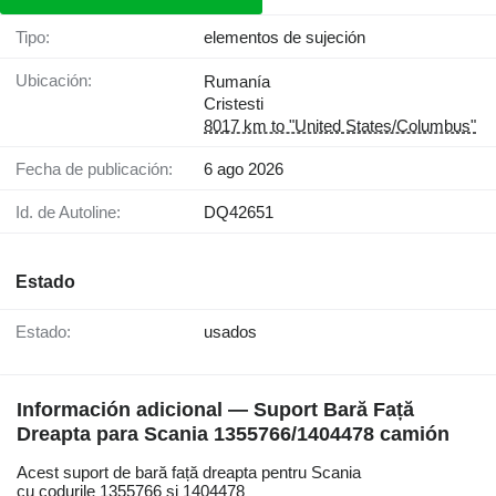
Tipo:
elementos de sujeción
Ubicación:
Rumanía
Cristesti
8017 km to "United States/Columbus"
Fecha de publicación:
6 ago 2026
Id. de Autoline:
DQ42651
Estado
Estado:
usados
Información adicional — Suport Bară Față
Dreapta para Scania 1355766/1404478 camión
Acest suport de bară față dreapta pentru Scania
cu codurile 1355766 și 1404478