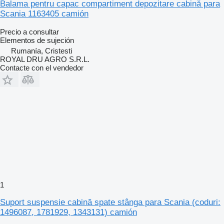
Balama pentru capac compartiment depozitare cabină para
Scania 1163405 camión
Precio a consultar
Elementos de sujeción
Rumanía, Cristesti
ROYAL DRU AGRO S.R.L.
Contacte con el vendedor
1
Suport suspensie cabină spate stânga para Scania (coduri:
1496087, 1781929, 1343131) camión