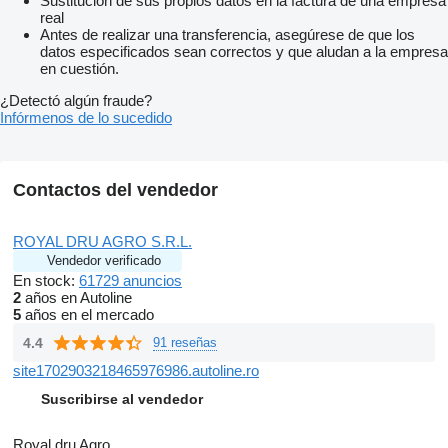
Sustitución de sus propios datos en la factura de una empresa
real
Antes de realizar una transferencia, asegúrese de que los
datos especificados sean correctos y que aludan a la empresa
en cuestión.
¿Detectó algún fraude?
Infórmenos de lo sucedido
Contactos del vendedor
ROYAL DRU AGRO S.R.L.
Vendedor verificado
En stock:
61729 anuncios
2
años en Autoline
5
años en el mercado
4.4
91 reseñas
site1702903218465976986.autoline.ro
Suscribirse al vendedor
Royal dru Agro