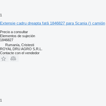
1
Extensie cadru dreapta față 1846827 para Scania () camión
Precio a consultar
Elementos de sujeción
1846827
Rumanía, Cristesti
ROYAL DRU AGRO S.R.L.
Contacte con el vendedor
1