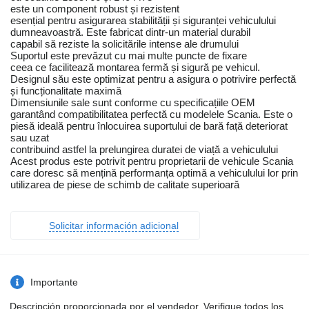
este un component robust și rezistent
esențial pentru asigurarea stabilității și siguranței vehiculului
dumneavoastră. Este fabricat dintr-un material durabil
capabil să reziste la solicitările intense ale drumului
Suportul este prevăzut cu mai multe puncte de fixare
ceea ce facilitează montarea fermă și sigură pe vehicul.
Designul său este optimizat pentru a asigura o potrivire perfectă
și funcționalitate maximă
Dimensiunile sale sunt conforme cu specificațiile OEM
garantând compatibilitatea perfectă cu modelele Scania. Este o
piesă ideală pentru înlocuirea suportului de bară față deteriorat
sau uzat
contribuind astfel la prelungirea duratei de viață a vehiculului
Acest produs este potrivit pentru proprietarii de vehicule Scania
care doresc să mențină performanța optimă a vehiculului lor prin
utilizarea de piese de schimb de calitate superioară
Solicitar información adicional
Importante
Descripción proporcionada por el vendedor. Verifique todos los