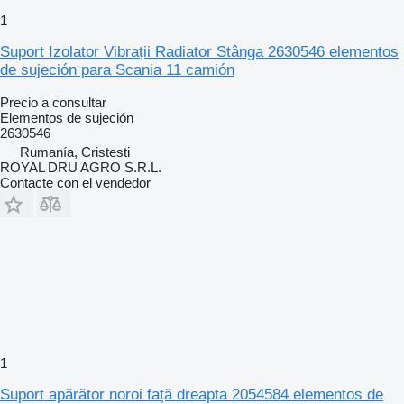
1
Suport Izolator Vibrații Radiator Stânga 2630546 elementos
de sujeción para Scania 11 camión
Precio a consultar
Elementos de sujeción
2630546
Rumanía, Cristesti
ROYAL DRU AGRO S.R.L.
Contacte con el vendedor
1
Suport apărător noroi față dreapta 2054584 elementos de