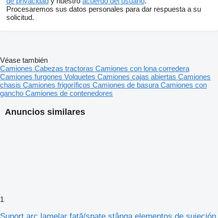
de privacidad
y nuestro
acuerdo del usuario
.
Procesaremos sus datos personales para dar respuesta a su
solicitud.
Véase también
Camiones
Cabezas tractoras
Camiones con lona corredera
Camiones furgones
Volquetes
Camiones cajas abiertas
Camiones
chasis
Camiones frigoríficos
Camiones de basura
Camiones con
gancho
Camiones de contenedores
Anuncios similares
1
Suport arc lamelar față/spate stânga elementos de sujeción