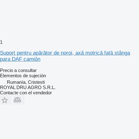
1
Suport pentru apărător de noroi, axă motrică față stânga
para DAF camión
Precio a consultar
Elementos de sujeción
Rumanía, Cristesti
ROYAL DRU AGRO S.R.L.
Contacte con el vendedor