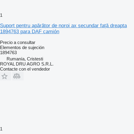
1
Suport pentru apărător de noroi ax secundar față dreapta
1894763 para DAF camión
Precio a consultar
Elementos de sujeción
1894763
Rumanía, Cristesti
ROYAL DRU AGRO S.R.L.
Contacte con el vendedor
1