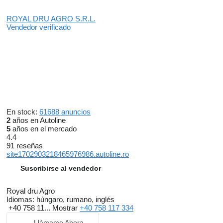
ROYAL DRU AGRO S.R.L.
Vendedor verificado
En stock:
61688 anuncios
2
años en Autoline
5
años en el mercado
4.4
91 reseñas
site1702903218465976986.autoline.ro
Suscribirse al vendedor
Royal dru Agro
Idiomas:
húngaro, rumano, inglés
+40 758 11...
Mostrar
+40 758 117 334
Llámame Ahora