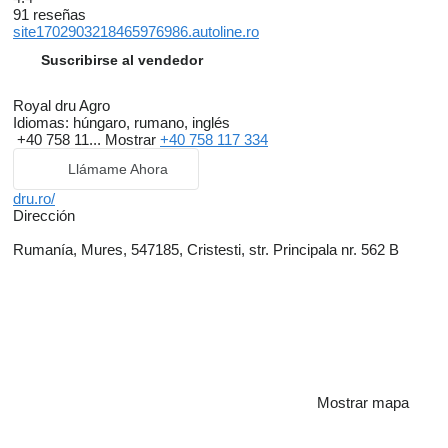
91 reseñas
site1702903218465976986.autoline.ro
Suscribirse al vendedor
Royal dru Agro
Idiomas:
húngaro, rumano, inglés
+40 758 11...
Mostrar
+40 758 117 334
Llámame Ahora
dru.ro/
Dirección
Rumanía, Mures, 547185, Cristesti, str. Principala nr. 562 B
Mostrar mapa