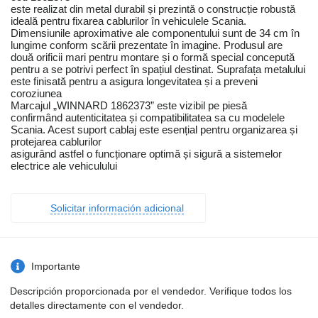
este realizat din metal durabil și prezintă o construcție robustă
ideală pentru fixarea cablurilor în vehiculele Scania.
Dimensiunile aproximative ale componentului sunt de 34 cm în
lungime conform scării prezentate în imagine. Produsul are
două orificii mari pentru montare și o formă special concepută
pentru a se potrivi perfect în spațiul destinat. Suprafața metalului
este finisată pentru a asigura longevitatea și a preveni
coroziunea
Marcajul „WINNARD 1862373” este vizibil pe piesă
confirmând autenticitatea și compatibilitatea sa cu modelele
Scania. Acest suport cablaj este esențial pentru organizarea și
protejarea cablurilor
asigurând astfel o funcționare optimă și sigură a sistemelor
electrice ale vehiculului
Solicitar información adicional
Importante
Descripción proporcionada por el vendedor. Verifique todos los
detalles directamente con el vendedor.