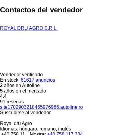
Contactos del vendedor
ROYAL DRU AGRO S.R.L.
Vendedor verificado
En stock:
61617 anuncios
2
años en Autoline
5
años en el mercado
4.4
91 reseñas
site1702903218465976986.autoline.ro
Suscribirse al vendedor
Royal dru Agro
Idiomas:
húngaro, rumano, inglés
+40 758 11...
Mostrar
+40 758 117 334