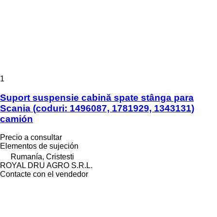
1
Suport suspensie cabină spate stânga para
Scania (coduri: 1496087, 1781929, 1343131)
camión
Precio a consultar
Elementos de sujeción
Rumanía, Cristesti
ROYAL DRU AGRO S.R.L.
Contacte con el vendedor