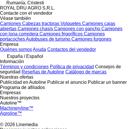
Rumanía, Cristesti
ROYAL DRU AGRO S.R.L.
Contacte con el vendedor
Véase también
Camiones
Cabezas tractoras
Volquetes
Camiones cajas
abiertas
Camiones chasis
Camiones con gancho
Camiones
con lona corredera
Camiones frigoríficos
Camiones
portacoches
Autobuses de turismo
Camiones furgones
Empresa
Quiénes somos
Ayuda
Contactos del vendedor
España / Español
Información
Términos y condiciones
Política de privacidad
Consejos de
seguridad
Reseñas de Autoline
Catálogo de marcas
Nuestras ofertas
Publicidad en Autoline
Publicar el anuncio
Publicar un banner
Programa de afiliados
Empresas
Nuestros proyectos
Autoline™
Machineryline™
Agroline™
© 2026 Linemedia