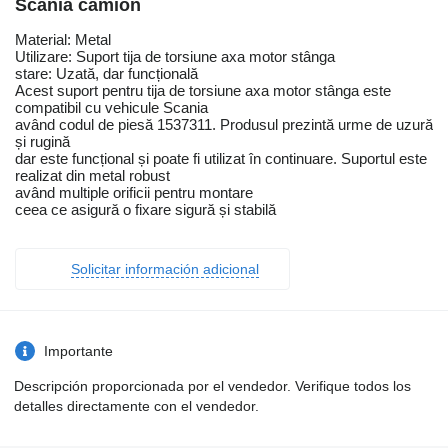
Scania camión
Material: Metal
Utilizare: Suport tija de torsiune axa motor stânga
stare: Uzată, dar funcțională
Acest suport pentru tija de torsiune axa motor stânga este
compatibil cu vehicule Scania
având codul de piesă 1537311. Produsul prezintă urme de uzură
și rugină
dar este funcțional și poate fi utilizat în continuare. Suportul este
realizat din metal robust
având multiple orificii pentru montare
ceea ce asigură o fixare sigură și stabilă
Solicitar información adicional
Importante
Descripción proporcionada por el vendedor. Verifique todos los
detalles directamente con el vendedor.