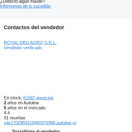
¿Detectó algún fraude?
Infórmenos de lo sucedido
Contactos del vendedor
ROYAL DRU AGRO S.R.L.
Vendedor verificado
En stock:
61687 anuncios
2
años en Autoline
5
años en el mercado
4.4
91 reseñas
site1702903218465976986.autoline.ro
Suscribirse al vendedor