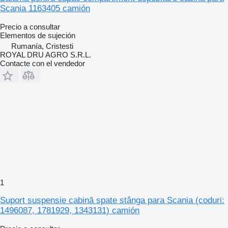
Scania 1163405 camión
Precio a consultar
Elementos de sujeción
Rumanía, Cristesti
ROYAL DRU AGRO S.R.L.
Contacte con el vendedor
1
Suport suspensie cabină spate stânga para Scania (coduri:
1496087, 1781929, 1343131) camión