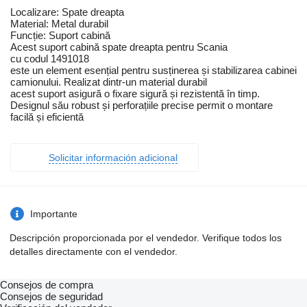
Localizare: Spate dreapta
Material: Metal durabil
Funcție: Suport cabină
Acest suport cabină spate dreapta pentru Scania
cu codul 1491018
este un element esențial pentru susținerea și stabilizarea cabinei
camionului. Realizat dintr-un material durabil
acest suport asigură o fixare sigură și rezistentă în timp.
Designul său robust și perforațiile precise permit o montare
facilă și eficientă
Solicitar información adicional
Importante
Descripción proporcionada por el vendedor. Verifique todos los
detalles directamente con el vendedor.
Consejos de compra
Consejos de seguridad