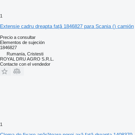
1
Extensie cadru dreapta față 1846827 para Scania () camión
Precio a consultar
Elementos de sujeción
1846827
Rumanía, Cristesti
ROYAL DRU AGRO S.R.L.
Contacte con el vendedor
1
Clema de fixare apărătoare noroi axă față dreapta 1408370