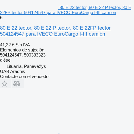
80 E 22 tector, 80 E 22 P tector, 80 E
22FP tector 504124547 para IVECO EuroCargo I-III camión
6
80 E 22 tector, 80 E 22 P tector, 80 E 22FP tector
504124547 para IVECO EuroCargo I-III camión
41,32 €
Sin IVA
Elementos de sujeción
504124547, 500383323
diésel
Lituania, Panevėžys
UAB Aradnis
Contacte con el vendedor