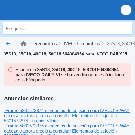
Recambios
IVECO recambios
35S18, 35C18
35S18, 35C18, 40C18, 50C18 504384954 para IVECO DAILY VI
El anuncio
35S18, 35C18, 40C18, 50C18 504384954
para IVECO DAILY VI
se ha vendido y no está incluido
en la búsqueda.
Anuncios similares
Frame 5801573874 elementos de sujeción para IVECO S-WAY
cabeza tractora
precio a consultar
Elementos de sujeción
5801573874
Lituania, Vilnius
Frame 5801573876 elementos de sujeción para IVECO S-WAY
cabeza tractora
precio a consultar
Elementos de sujeción