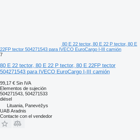
80 E 22 tector, 80 E 22 P tector, 80 E
22FP tector 504271543 para IVECO EuroCargo I-III camión
7
80 E 22 tector, 80 E 22 P tector, 80 E 22FP tector
504271543 para IVECO EuroCargo I-III camión
99,17 €
Sin IVA
Elementos de sujeción
504271543, 504271533
diésel
Lituania, Panevėžys
UAB Aradnis
Contacte con el vendedor