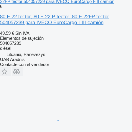
22FP tector 504057239 para IVECO EuroCargo I-III camión
6
80 E 22 tector, 80 E 22 P tector, 80 E 22FP tector
504057239 para IVECO EuroCargo I-III camión
49,59 €
Sin IVA
Elementos de sujeción
504057239
diésel
Lituania, Panevėžys
UAB Aradnis
Contacte con el vendedor