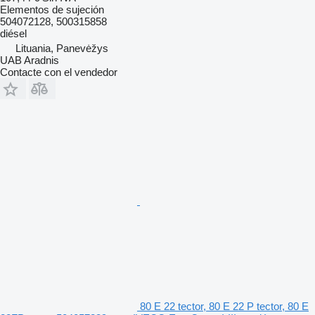
Elementos de sujeción
504072128, 500315858
diésel
Lituania, Panevėžys
UAB Aradnis
Contacte con el vendedor
80 E 22 tector, 80 E 22 P tector, 80 E