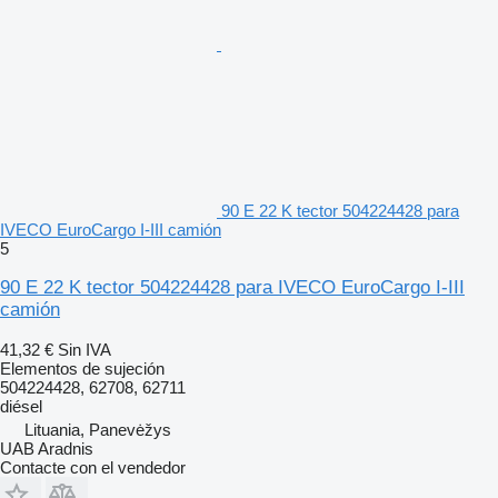
90 E 22 K tector 504224428 para
IVECO EuroCargo I-III camión
5
90 E 22 K tector 504224428 para IVECO EuroCargo I-III
camión
41,32 €
Sin IVA
Elementos de sujeción
504224428, 62708, 62711
diésel
Lituania, Panevėžys
UAB Aradnis
Contacte con el vendedor