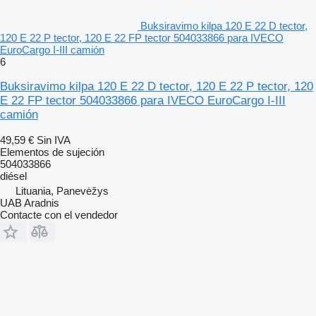
Buksiravimo kilpa 120 E 22 D tector,
120 E 22 P tector, 120 E 22 FP tector 504033866 para IVECO
EuroCargo I-III camión
6
Buksiravimo kilpa 120 E 22 D tector, 120 E 22 P tector, 120
E 22 FP tector 504033866 para IVECO EuroCargo I-III
camión
49,59 €
Sin IVA
Elementos de sujeción
504033866
diésel
Lituania, Panevėžys
UAB Aradnis
Contacte con el vendedor