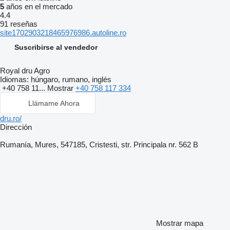
5
años en el mercado
4.4
91 reseñas
site1702903218465976986.autoline.ro
Suscribirse al vendedor
Royal dru Agro
Idiomas:
húngaro, rumano, inglés
+40 758 11...
Mostrar
+40 758 117 334
Llámame Ahora
dru.ro/
Dirección
Rumanía, Mures, 547185, Cristesti, str. Principala nr. 562 B
Mostrar mapa