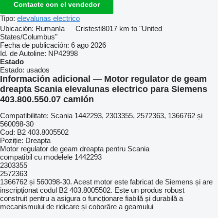
Contacte con el vendedor
Tipo:
elevalunas electrico
Ubicación:
Rumanía
Cristesti
8017 km to "United
States/Columbus"
Fecha de publicación:
6 ago 2026
Id. de Autoline:
NP42998
Estado
Estado:
usados
Información adicional — Motor regulator de geam
dreapta Scania elevalunas electrico para Siemens
403.800.550.07 camión
Compatibilitate: Scania 1442293, 2303355, 2572363, 1366762 și
560098-30
Cod: B2 403.8005502
Poziție: Dreapta
Motor regulator de geam dreapta pentru Scania
compatibil cu modelele 1442293
2303355
2572363
1366762 și 560098-30. Acest motor este fabricat de Siemens și are
inscripționat codul B2 403.8005502. Este un produs robust
construit pentru a asigura o funcționare fiabilă și durabilă a
mecanismului de ridicare și coborâre a geamului