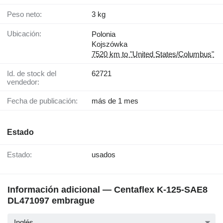
Peso neto:
3 kg
Ubicación:
Polonia
Kojszówka
7520 km to "United States/Columbus"
Id. de stock del
62721
vendedor:
Fecha de publicación:
más de 1 mes
Estado
Estado:
usados
Información adicional — Centaflex K-125-SAE8
DL471097 embrague
Inglés