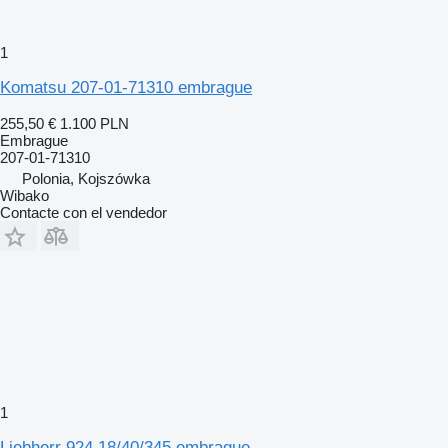
1
Komatsu 207-01-71310 embrague
255,50 €
1.100 PLN
Embrague
207-01-71310
Polonia, Kojszówka
Wibako
Contacte con el vendedor
1
Liebherr 924 18/40/345 embrague